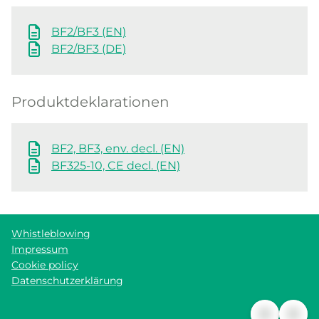
BF2/BF3 (EN)
BF2/BF3 (DE)
Produktdeklarationen
BF2, BF3, env. decl. (EN)
BF325-10, CE decl. (EN)
Whistleblowing
Impressum
Cookie policy
Datenschutzerklärung