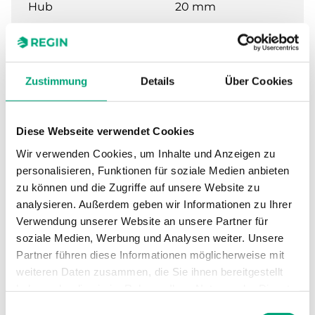
Hub
20 mm
Nennweite
DN25
Zustimmung
Details
Über Cookies
Kvs
10 m³/h
Max. Differenzdruck
600 kPa
Diese Webseite verwendet Cookies
Wir verwenden Cookies, um Inhalte und Anzeigen zu
Anschluss
G1"
personalisieren, Funktionen für soziale Medien anbieten
zu können und die Zugriffe auf unsere Website zu
Medientemperatur
-5…140 °C
analysieren. Außerdem geben wir Informationen zu Ihrer
Verwendung unserer Website an unsere Partner für
Ventiltyp
3-Wege mit Bypass
soziale Medien, Werbung und Analysen weiter. Unsere
Partner führen diese Informationen möglicherweise mit
weiteren Daten zusammen, die Sie ihnen bereitgestellt
haben oder die sie im Rahmen Ihrer Nutzung der Dienste
Technische Daten für BF – 2- und 3-
gesammelt haben.
Einwilligungsauswahl