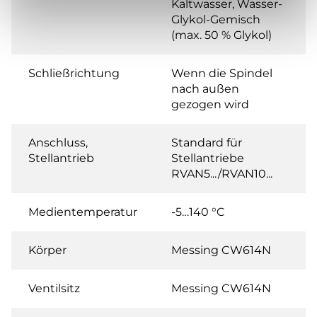
Kaltwasser, Wasser-
Glykol-Gemisch
(max. 50 % Glykol)
Schließrichtung
Wenn die Spindel
nach außen
gezogen wird
Anschluss,
Standard für
Stellantrieb
Stellantriebe
RVAN5.../RVAN10...
Medientemperatur
-5…140 °C
Körper
Messing CW614N
Ventilsitz
Messing CW614N