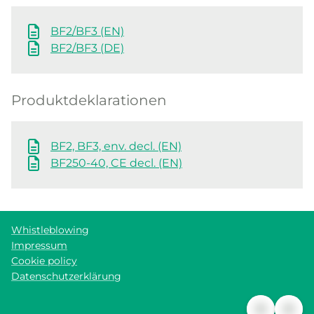
BF2/BF3 (EN)
BF2/BF3 (DE)
Produktdeklarationen
BF2, BF3, env. decl. (EN)
BF250-40, CE decl. (EN)
Whistleblowing
Impressum
Cookie policy
Datenschutzerklärung