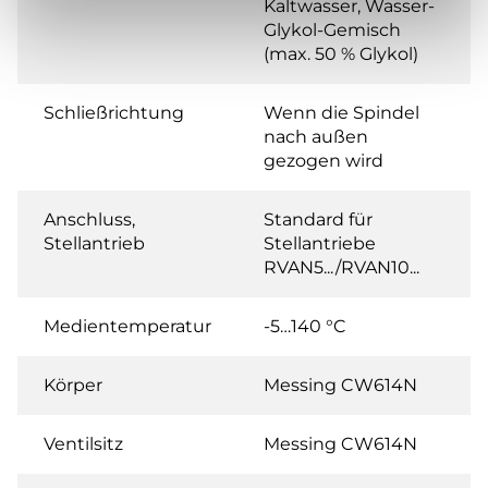
Kaltwasser, Wasser-
Glykol-Gemisch
(max. 50 % Glykol)
Schließrichtung
Wenn die Spindel
nach außen
gezogen wird
Anschluss,
Standard für
Stellantrieb
Stellantriebe
RVAN5.../RVAN10...
Medientemperatur
-5…140 °C
Körper
Messing CW614N
Ventilsitz
Messing CW614N