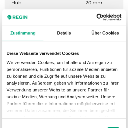
Hub
20 mm
Nennweite
DN50
Zustimmung
Details
Über Cookies
Kvs
40 m³/h
Max. Differenzdruck
200 kPa
Diese Webseite verwendet Cookies
Wir verwenden Cookies, um Inhalte und Anzeigen zu
Anschluss
G2"
personalisieren, Funktionen für soziale Medien anbieten
zu können und die Zugriffe auf unsere Website zu
Medientemperatur
-5…140 °C
analysieren. Außerdem geben wir Informationen zu Ihrer
Verwendung unserer Website an unsere Partner für
Ventiltyp
2-Wege
soziale Medien, Werbung und Analysen weiter. Unsere
Partner führen diese Informationen möglicherweise mit
weiteren Daten zusammen, die Sie ihnen bereitgestellt
haben oder die sie im Rahmen Ihrer Nutzung der Dienste
Technische Daten für BF – 2- und 3-
gesammelt haben.
Einwilligungsauswahl