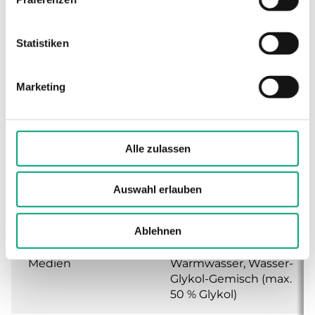
Nenndruckstufe
PN16
Statistiken
Anschlussarten
BSP-Außengewinde
Marketing
gemäß according to ISO
228/1
Ventilkennlinie
Gleichprozentig
Alle zulassen
Leckrate
0.0 % of Kvs (PTFE-
Auswahl erlauben
Dichtung, mit 25 %
Kohlenstoff gefüllt, keine
Leckrate)
Ablehnen
Medien
Warmwasser, Wasser-
Glykol-Gemisch (max.
50 % Glykol)