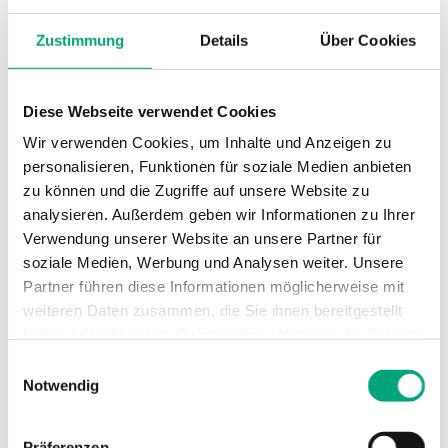
Zustimmung
Details
Über Cookies
Medientemperatur
-5…150 °C
Stutzen
DZR Messing CW511L
Diese Webseite verwendet Cookies
Wir verwenden Cookies, um Inhalte und Anzeigen zu
Ventiltyp
2-Wege
personalisieren, Funktionen für soziale Medien anbieten
zu können und die Zugriffe auf unsere Website zu
analysieren. Außerdem geben wir Informationen zu Ihrer
Verwendung unserer Website an unsere Partner für
soziale Medien, Werbung und Analysen weiter. Unsere
Technische Daten für ETVS – 2-Wege-
Partner führen diese Informationen möglicherweise mit
weiteren Daten zusammen, die Sie ihnen bereitgestellt
Regelventil, DN15-50, Kvs 0,25-40, Rotguss,
haben oder die sie im Rahmen Ihrer Nutzung der Dienste
Hub 20 mm, DZR
gesammelt haben.
Einwilligungsauswahl
Notwendig
Anwendung
Heizung, Kühlung,
Lüftung, Fernwärme,
Fernkälte
Präferenzen