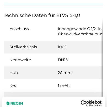
Technische Daten für ETVS15-1,0
Anschluss
Innengewinde G 1/2" in
Überwurfverschraubung
Stellverhältnis
100:1
Nennweite
DN15
Hub
20 mm
Kvs
1 m³/h
Max.
1600 kPa
Differenzdruck