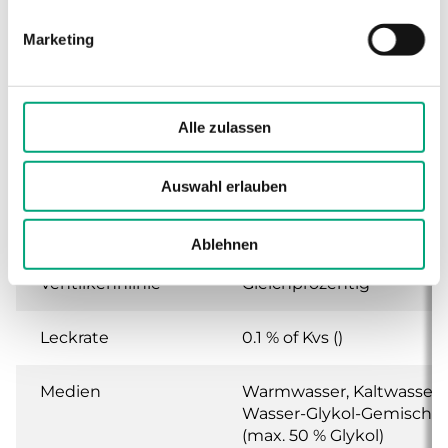
Marketing
Anwendung
Heizung, Kühlung,
Lüftung
Alle zulassen
Nenndruckstufe
PN16
Anschlussarten
BSP-Außengewinde
Auswahl erlauben
gemäß according to ISO
228/1
Ablehnen
Ventilkennlinie
Gleichprozentig
Leckrate
0.1 % of Kvs ()
Medien
Warmwasser, Kaltwasser,
Wasser-Glykol-Gemisch
(max. 50 % Glykol)