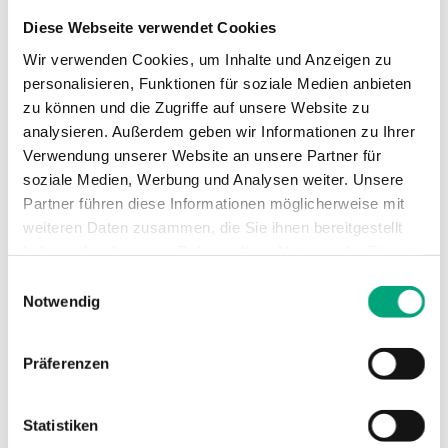
Max.
200 kPa
Diese Webseite verwendet Cookies
Differenzdruck
Wir verwenden Cookies, um Inhalte und Anzeigen zu
personalisieren, Funktionen für soziale Medien anbieten
Medientemperatur
-5…150 °C
zu können und die Zugriffe auf unsere Website zu
analysieren. Außerdem geben wir Informationen zu Ihrer
Stutzen
DZR Messing CW511L
Verwendung unserer Website an unsere Partner für
soziale Medien, Werbung und Analysen weiter. Unsere
Verschlussdeckel
DZR Messing CW511L
Partner führen diese Informationen möglicherweise mit
weiteren Daten zusammen, die Sie ihnen bereitgestellt
haben oder die sie im Rahmen Ihrer Nutzung der Dienste
Ventiltyp
3-Wege
gesammelt haben.
Einwilligungsauswahl
Notwendig
Präferenzen
Technische Daten für ETRS – 3-Wege-
Regelventil, DN15-50, Kvs 0,63-40, Rotguss,
Statistiken
Hub 20 mm, DZR