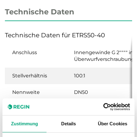
Technische Daten
Technische Daten für ETRS50-40
Anschluss
Innengewinde G 2"""" in
Überwurfverschraubung
Stellverhältnis
100:1
Nennweite
DN50
Hub
20 mm
Zustimmung
Details
Über Cookies
Kvs
40 m³/h