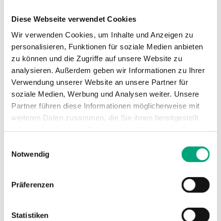
Max.
1600 kPa
Diese Webseite verwendet Cookies
Differenzdruck
Wir verwenden Cookies, um Inhalte und Anzeigen zu
personalisieren, Funktionen für soziale Medien anbieten
Medientemperatur
-5…150 °C
zu können und die Zugriffe auf unsere Website zu
analysieren. Außerdem geben wir Informationen zu Ihrer
Verwendung unserer Website an unsere Partner für
Stutzen
DZR Messing CW511L
soziale Medien, Werbung und Analysen weiter. Unsere
Partner führen diese Informationen möglicherweise mit
Verschlussdeckel
DZR Messing CW511L
weiteren Daten zusammen, die Sie ihnen bereitgestellt
haben oder die sie im Rahmen Ihrer Nutzung der Dienste
Ventiltyp
3-Wege
gesammelt haben.
Einwilligungsauswahl
Notwendig
Präferenzen
Technische Daten für ETRS – 3-Wege-
Statistiken
Regelventil, DN15-50, Kvs 0,63-40, Rotguss,