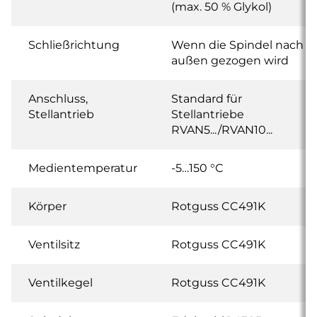
(max. 50 % Glykol)
Schließrichtung
Wenn die Spindel nach
außen gezogen wird
Anschluss,
Standard für
Stellantrieb
Stellantriebe
RVAN5.../RVAN10...
Medientemperatur
-5…150 °C
Körper
Rotguss CC491K
Ventilsitz
Rotguss CC491K
Ventilkegel
Rotguss CC491K