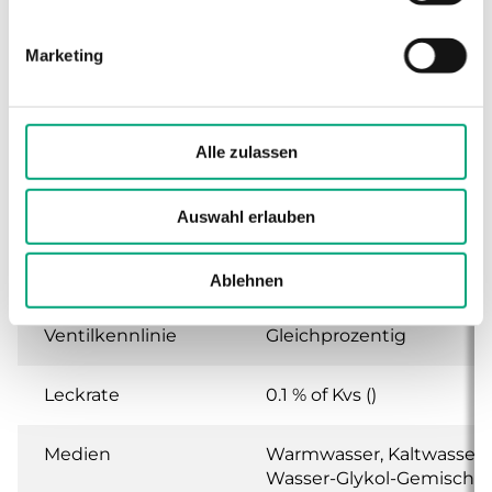
Hub 20 mm, DZR
Marketing
Anwendung
Heizung, Kühlung,
Lüftung
Alle zulassen
Nenndruckstufe
PN16
Auswahl erlauben
Anschlussarten
BSP-Außengewinde
gemäß according to ISO
228/1
Ablehnen
Ventilkennlinie
Gleichprozentig
Leckrate
0.1 % of Kvs ()
Medien
Warmwasser, Kaltwasser,
Wasser-Glykol-Gemisch