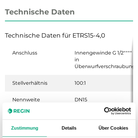
Technische Daten
Technische Daten für ETRS15-4,0
Anschluss
Innengewinde G 1/2""""
in
Überwurfverschraubung
Stellverhältnis
100:1
Nennweite
DN15
Hub
20 mm
Zustimmung
Details
Über Cookies
Kvs
4 m³/h