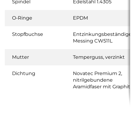
Spindel
Edelstahl 1.4305
O-Ringe
EPDM
Stopfbuchse
Entzinkungsbeständiges
Messing CW511L
Mutter
Temperguss, verzinkt
Dichtung
Novatec Premium 2,
nitrilgebundene
Aramidfaser mit Graphit