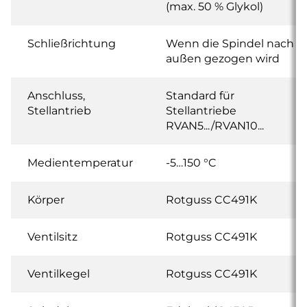
(max. 50 % Glykol)
Schließrichtung
Wenn die Spindel nach
außen gezogen wird
Anschluss,
Standard für
Stellantrieb
Stellantriebe
RVAN5.../RVAN10...
Medientemperatur
-5…150 °C
Körper
Rotguss CC491K
Ventilsitz
Rotguss CC491K
Ventilkegel
Rotguss CC491K