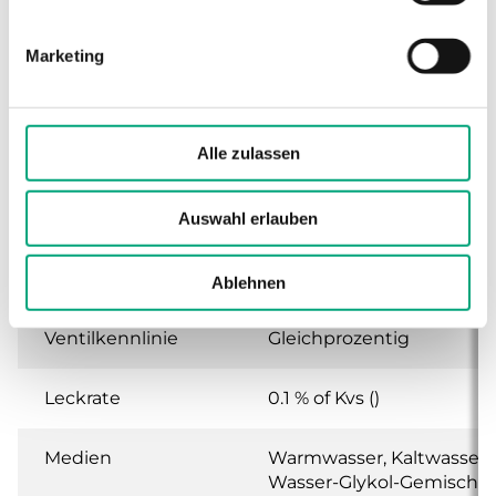
Hub 20 mm, DZR
Marketing
Anwendung
Heizung, Kühlung,
Lüftung
Alle zulassen
Nenndruckstufe
PN16
Auswahl erlauben
Anschlussarten
BSP-Außengewinde
gemäß according to ISO
228/1
Ablehnen
Ventilkennlinie
Gleichprozentig
Leckrate
0.1 % of Kvs ()
Medien
Warmwasser, Kaltwasser,
Wasser-Glykol-Gemisch