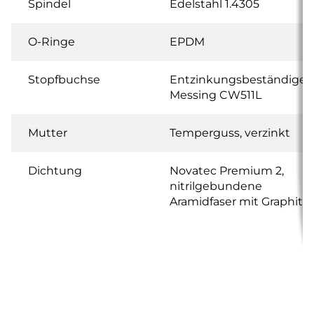
Spindel
Edelstahl 1.4305
O-Ringe
EPDM
Stopfbuchse
Entzinkungsbeständiges
Messing CW511L
Mutter
Temperguss, verzinkt
Dichtung
Novatec Premium 2,
nitrilgebundene
Aramidfaser mit Graphit