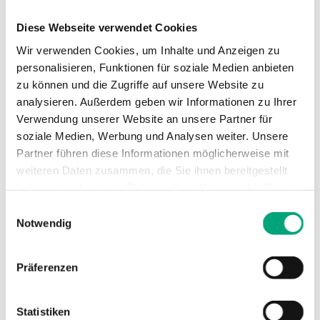
Max.
1600 kPa
Diese Webseite verwendet Cookies
Differenzdruck
Wir verwenden Cookies, um Inhalte und Anzeigen zu
personalisieren, Funktionen für soziale Medien anbieten
Medientemperatur
-5…150 °C
zu können und die Zugriffe auf unsere Website zu
analysieren. Außerdem geben wir Informationen zu Ihrer
Verwendung unserer Website an unsere Partner für
Stutzen
DZR Messing CW511L
soziale Medien, Werbung und Analysen weiter. Unsere
Partner führen diese Informationen möglicherweise mit
Verschlussdeckel
DZR Messing CW511L
weiteren Daten zusammen, die Sie ihnen bereitgestellt
haben oder die sie im Rahmen Ihrer Nutzung der Dienste
Ventiltyp
3-Wege
gesammelt haben.
Einwilligungsauswahl
Notwendig
Präferenzen
Technische Daten für ETRS – 3-Wege-
Statistiken
Regelventil, DN15-50, Kvs 0,63-40, Rotguss,