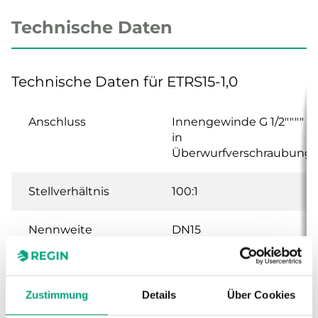
Technische Daten
Technische Daten für ETRS15-1,0
Anschluss
Innengewinde G 1/2""""
in
Überwurfverschraubung
Stellverhältnis
100:1
Nennweite
DN15
Hub
20 mm
Zustimmung
Details
Über Cookies
Kvs
1 m³/h