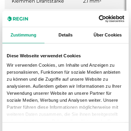
Klemmen Drahtstärke
2.1 mm²
Material, Gehäuse
Polycarbonat
(PC)
Zustimmung
Details
Über Cookies
Farbe, Gehäuse
RAL9003 Polar
White
Diese Webseite verwendet Cookies
Wir verwenden Cookies, um Inhalte und Anzeigen zu
personalisieren, Funktionen für soziale Medien anbieten
zu können und die Zugriffe auf unsere Website zu
analysieren. Außerdem geben wir Informationen zu Ihrer
Verwendung unserer Website an unsere Partner für
soziale Medien, Werbung und Analysen weiter. Unsere
Software und Dokumentation
Partner führen diese Informationen möglicherweise mit
weiteren Daten zusammen, die Sie ihnen bereitgestellt
haben oder die sie im Rahmen Ihrer Nutzung der Dienste
gesammelt haben.
Produktblatt
Einwilligungsauswahl