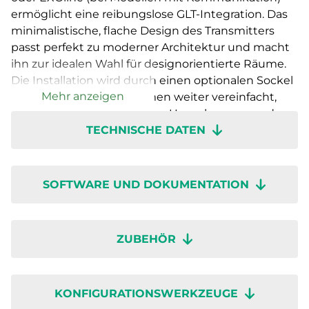
ermöglicht eine reibungslose GLT-Integration. Das
minimalistische, flache Design des Transmitters
passt perfekt zu moderner Architektur und macht
ihn zur idealen Wahl für designorientierte Räume.
Die Installation wird durch einen optionalen Sockel
Mehr anzeigen
mit abnehmbaren Klemmen weiter vereinfacht,
was den Einbau in unreinen Umgebungen und
TECHNISCHE DATEN
spätere Wartungsarbeiten ohne Freilegung der
Elektronik ermöglicht. Erhältlich mit
einem Countdown-Timer (RTX-T-CDE) zur
Steuerung von Lüftungs- oder Zusatzgeräten sowie
SOFTWARE UND DOKUMENTATION
mit verschiedenen Fühlerkombinationen mit oder
ohne Display. Die Einrichtung erfolgt schnell und
einfach über die drahtlose Konfiguration mit der
ZUBEHÖR
Regin:GO-App oder dem Application Tool 2.
KONFIGURATIONSWERKZEUGE