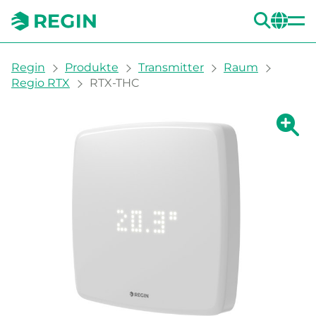
SUC
CH
You are here:
Regin
Produkte
Transmitter
Raum
Regio RTX
RTX-THC
Zeige g
Ze