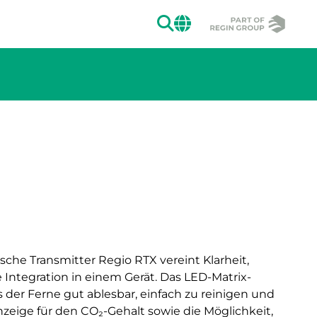
SUCHEN
CHANGE MAR
ion des Bildes.
sche Transmitter Regio RTX vereint Klarheit,
e Integration in einem Gerät. Das LED-Matrix-
us der Ferne gut ablesbar, einfach zu reinigen und
zeige für den CO₂-Gehalt sowie die Möglichkeit,