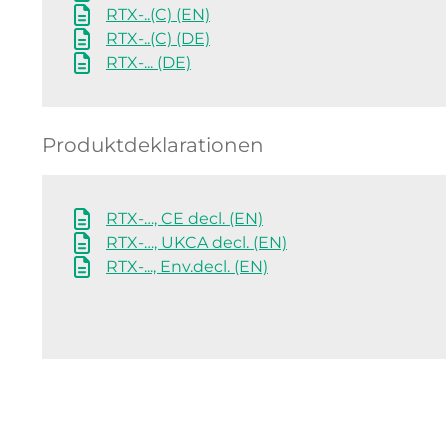
RTX-..(C) (EN)
RTX-..(C) (DE)
RTX-... (DE)
Produktdeklarationen
RTX-…, CE decl. (EN)
RTX-…, UKCA decl. (EN)
RTX-..., Env.decl. (EN)