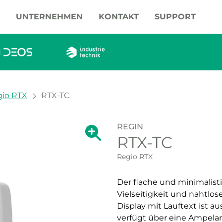
UNTERNEHMEN
KONTAKT
SUPPORT
io RTX
RTX-TC
REGIN
Zeige große Version des Bildes.
RTX-TC
Zeige große Vers
Regio RTX
Der flache und minimalisti
Vielseitigkeit und nahtlos
Display mit Lauftext ist a
verfügt über eine Ampelan