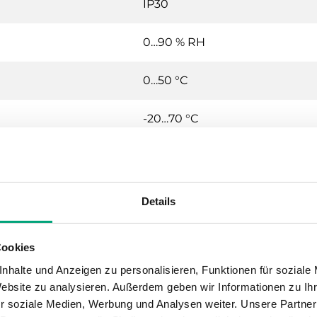
IP30
0…90 % RH
0…50 °C
-20…70 °C
Wand (separate Anschlussplat
0.115 kg
Details
±0.5 °K @ 15...30 °C
Cookies
nhalte und Anzeigen zu personalisieren, Funktionen für soziale
Ja
Website zu analysieren. Außerdem geben wir Informationen zu I
r soziale Medien, Werbung und Analysen weiter. Unsere Partner
2.1 mm²