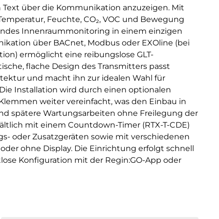
n Text über die Kommunikation anzuzeigen. Mit
r Temperatur, Feuchte, CO₂, VOC und Bewegung
sendes Innenraummonitoring in einem einzigen
nikation über BACnet, Modbus oder EXOline (bei
on) ermöglicht eine reibungslose GLT-
tische, flache Design des Transmitters passt
tektur und macht ihn zur idealen Wahl für
ie Installation wird durch einen optionalen
lemmen weiter vereinfacht, was den Einbau in
 spätere Wartungsarbeiten ohne Freilegung der
hältlich mit einem Countdown-Timer (RTX-T-CDE)
gs- oder Zusatzgeräten sowie mit verschiedenen
der ohne Display. Die Einrichtung erfolgt schnell
tlose Konfiguration mit der Regin:GO-App oder