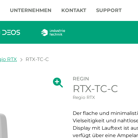
UNTERNEHMEN
KONTAKT
SUPPORT
io RTX
RTX-TC-C
REGIN
Zeige große Version des Bildes.
RTX-TC-C
Zeige große Vers
Regio RTX
Der flache und minimalisti
Vielseitigkeit und nahtlos
Display mit Lauftext ist a
verfügt über eine Ampelan