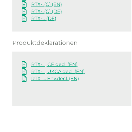
RTX-..(C) (EN)
RTX-..(C) (DE)
RTX-... (DE)
Produktdeklarationen
RTX-…, CE decl. (EN)
RTX-…, UKCA decl. (EN)
RTX-..., Env.decl. (EN)