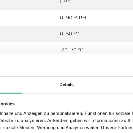
IP30
0…90 % RH
0…50 °C
-20…70 °C
Wand (separate Anschlussplat
0.115 kg
Details
±0.5 °K @ 15...30 °C
Cookies
nhalte und Anzeigen zu personalisieren, Funktionen für soziale
Ja
Website zu analysieren. Außerdem geben wir Informationen zu I
r soziale Medien, Werbung und Analysen weiter. Unsere Partner
2.1 mm²