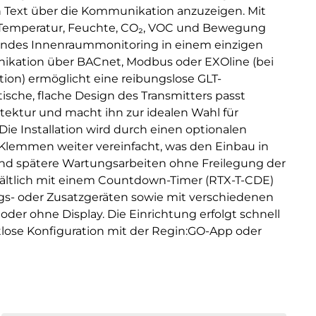
n Text über die Kommunikation anzuzeigen. Mit
r Temperatur, Feuchte, CO₂, VOC und Bewegung
sendes Innenraummonitoring in einem einzigen
nikation über BACnet, Modbus oder EXOline (bei
on) ermöglicht eine reibungslose GLT-
tische, flache Design des Transmitters passt
tektur und macht ihn zur idealen Wahl für
ie Installation wird durch einen optionalen
lemmen weiter vereinfacht, was den Einbau in
 spätere Wartungsarbeiten ohne Freilegung der
hältlich mit einem Countdown-Timer (RTX-T-CDE)
gs- oder Zusatzgeräten sowie mit verschiedenen
der ohne Display. Die Einrichtung erfolgt schnell
tlose Konfiguration mit der Regin:GO-App oder