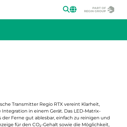
SUCHEN
CHANGE MAR
ion des Bildes.
sche Transmitter Regio RTX vereint Klarheit,
e Integration in einem Gerät. Das LED-Matrix-
us der Ferne gut ablesbar, einfach zu reinigen und
zeige für den CO₂-Gehalt sowie die Möglichkeit,