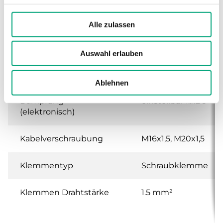
Abmessungen, außen
167x46x130 mm
(B x H x T)
Alle zulassen
Medien
Luft, nicht
brennbare und
Auswahl erlauben
nicht aggressive
Gase
Ablehnen
Dämpfung
einstellbar 1...12 s
(elektronisch)
Kabelverschraubung
M16x1,5, M20x1,5
Klemmentyp
Schraubklemme
Klemmen Drahtstärke
1.5 mm²