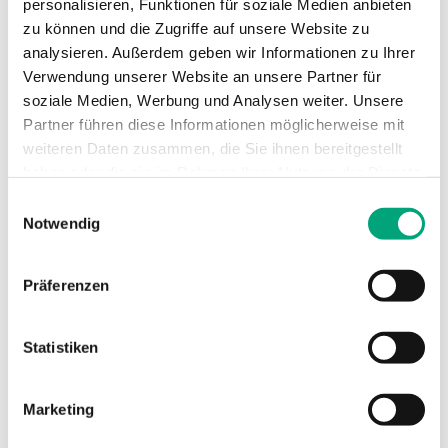
personalisieren, Funktionen für soziale Medien anbieten
Differenzdrucktransmitter mit
zu können und die Zugriffe auf unsere Website zu
Kommunikation
analysieren. Außerdem geben wir Informationen zu Ihrer
Verwendung unserer Website an unsere Partner für
Versorgungsspannung
24VAC/DC (21...27
soziale Medien, Werbung und Analysen weiter. Unsere
V AC 50Hz /
Partner führen diese Informationen möglicherweise mit
21...27 V DC), 4.0
weiteren Daten zusammen, die Sie ihnen bereitgestellt
VA
haben oder die sie im Rahmen Ihrer Nutzung der Dienste
gesammelt haben.
Einwilligungsauswahl
Schutzart
IP54
Notwendig
Umgebungsfeuchte
0…95 % RH
Präferenzen
(nicht kondensierend)
Umgebungstemperatur
-25…50 °C
Statistiken
Montage
Wand
Marketing