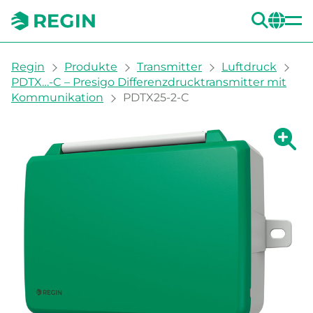
SUC
CH
You are here:
Regin
Produkte
Transmitter
Luftdruck
PDTX…-C – Presigo Differenzdrucktransmitter mit
Kommunikation
PDTX25-2-C
Zeige g
Ze