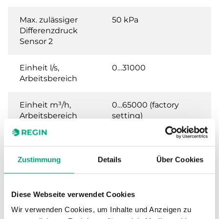
Max. zulässiger
50 kPa
Differenzdruck
Sensor 2
Einheit l/s,
0…31000
Arbeitsbereich
Einheit m³/h,
0…65000 (factory
Arbeitsbereich
setting)
Einheit Ft³/min
0…65000
(CFM),
Zustimmung
Details
Über Cookies
Arbeitsbereich
Diese Webseite verwendet Cookies
Wir verwenden Cookies, um Inhalte und Anzeigen zu
Technische Daten für PDTX…-C – Presigo