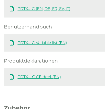
PDTX...-C (EN, DE, FR, SV, IT)
Benutzerhandbuch
PDTX...-C Variable list (EN)
Produktdeklarationen
PDTX…-C CE decl. (EN)
Zubehör