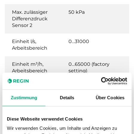
Max. zulässiger
50 kPa
Differenzdruck
Sensor 2
Einheit l/s,
0…31000
Arbeitsbereich
Einheit m³/h,
0…65000 (factory
Arbeitsbereich
setting)
Einheit Ft³/min
0…65000
(CFM),
Zustimmung
Details
Über Cookies
Arbeitsbereich
Diese Webseite verwendet Cookies
Wir verwenden Cookies, um Inhalte und Anzeigen zu
Technische Daten für PDTX…-C – Presigo