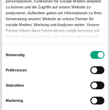
personalisieren, Funktionen für soziale Medien anbieten
Differenzdrucktransmitter mit
zu können und die Zugriffe auf unsere Website zu
Kommunikation
analysieren. Außerdem geben wir Informationen zu Ihrer
Verwendung unserer Website an unsere Partner für
Versorgungsspannung
24VAC/DC (21...27
soziale Medien, Werbung und Analysen weiter. Unsere
V AC 50Hz /
Partner führen diese Informationen möglicherweise mit
21...27 V DC), 4.0
weiteren Daten zusammen, die Sie ihnen bereitgestellt
VA
haben oder die sie im Rahmen Ihrer Nutzung der Dienste
gesammelt haben.
Einwilligungsauswahl
Schutzart
IP54
Notwendig
Umgebungsfeuchte
0…95 % RH
Präferenzen
(nicht kondensierend)
Umgebungstemperatur
-25…50 °C
Statistiken
Montage
Wand
Marketing