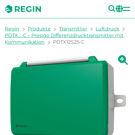
SUC
CH
You are here:
Regin
Produkte
Transmitter
Luftdruck
PDTX…-C – Presigo Differenzdrucktransmitter mit
Kommunikation
PDTX12S25-C
Zeige g
Ze