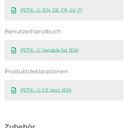
PDTX...-C (EN, DE, FR, SV, IT)
Benutzerhandbuch
PDTX...-C Variable list (EN)
Produktdeklarationen
PDTX…-C CE decl. (EN)
Zubehör