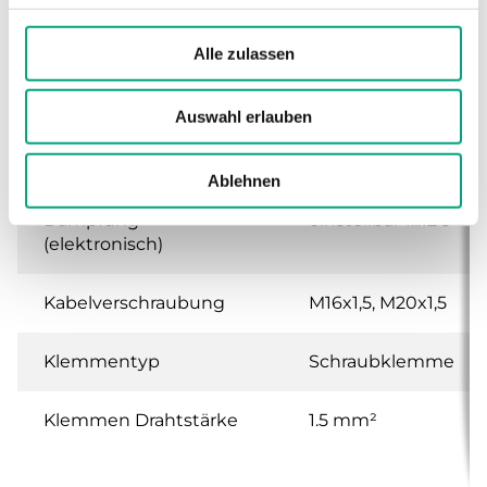
Abmessungen, außen
167x46x130 mm
(B x H x T)
Alle zulassen
Medien
Luft, nicht
brennbare und
Auswahl erlauben
nicht aggressive
Gase
Ablehnen
Dämpfung
einstellbar 1...12 s
(elektronisch)
Kabelverschraubung
M16x1,5, M20x1,5
Klemmentyp
Schraubklemme
Klemmen Drahtstärke
1.5 mm²