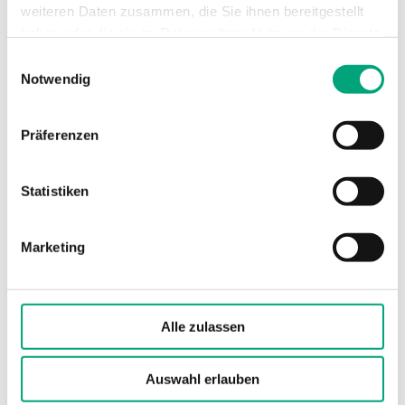
weiteren Daten zusammen, die Sie ihnen bereitgestellt
(nicht kondensierend)
haben oder die sie im Rahmen Ihrer Nutzung der Dienste
gesammelt haben.
Einwilligungsauswahl
Umgebungstemperatur
-25…50 °C
Notwendig
Montage
Wand
Präferenzen
Abmessungen, außen
167x46x130 mm
(B x H x T)
Statistiken
Medien
Luft, nicht
Marketing
brennbare und
nicht aggressive
Gase
Alle zulassen
Dämpfung
einstellbar 1...12 s
(elektronisch)
Auswahl erlauben