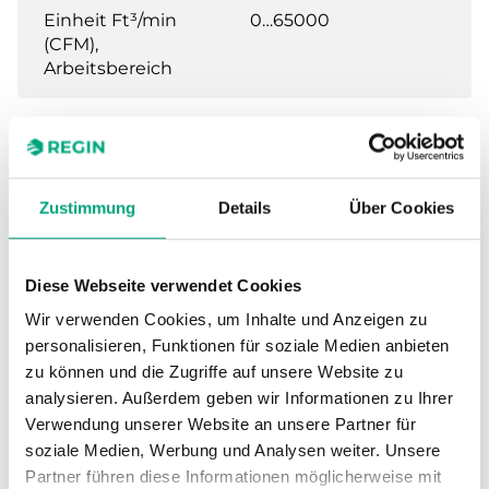
Einheit Ft³/min
0…65000
(CFM),
Arbeitsbereich
Technische Daten für PDTX…-C – Presigo
Differenzdrucktransmitter mit
Zustimmung
Details
Über Cookies
Kommunikation
Diese Webseite verwendet Cookies
Versorgungsspannung
24VAC/DC (21...27
Wir verwenden Cookies, um Inhalte und Anzeigen zu
V AC 50Hz /
21...27 V DC), 4.0
personalisieren, Funktionen für soziale Medien anbieten
VA
zu können und die Zugriffe auf unsere Website zu
analysieren. Außerdem geben wir Informationen zu Ihrer
Verwendung unserer Website an unsere Partner für
Schutzart
IP54
soziale Medien, Werbung und Analysen weiter. Unsere
Partner führen diese Informationen möglicherweise mit
Umgebungsfeuchte
0…95 % RH