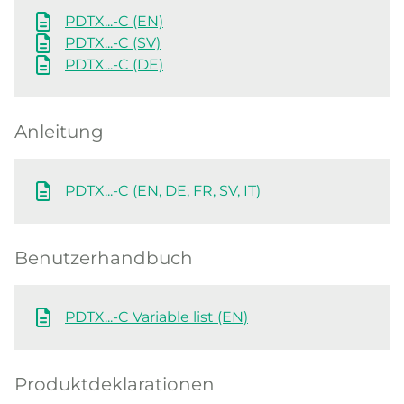
PDTX...-C (EN)
PDTX...-C (SV)
PDTX...-C (DE)
Anleitung
PDTX...-C (EN, DE, FR, SV, IT)
Benutzerhandbuch
PDTX...-C Variable list (EN)
Produktdeklarationen