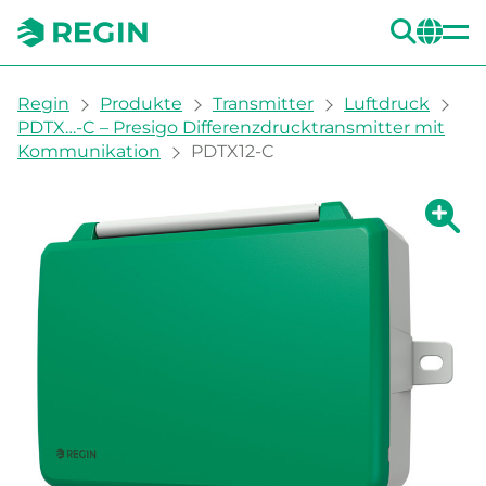
SUC
CH
You are here:
Regin
Produkte
Transmitter
Luftdruck
PDTX…-C – Presigo Differenzdrucktransmitter mit
Kommunikation
PDTX12-C
Zeige g
Ze