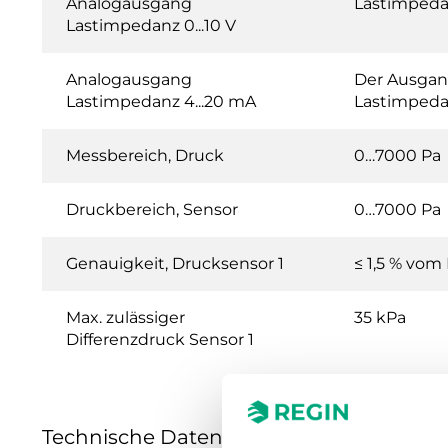
Analogausgang
Lastimpeda
Lastimpedanz 0...10 V
Analogausgang
Der Ausgang
Lastimpedanz 4...20 mA
Lastimpedan
Messbereich, Druck
0…7000 Pa
Druckbereich, Sensor
0…7000 Pa
Genauigkeit, Drucksensor 1
≤ 1,5 % vo
Max. zulässiger
35 kPa
Differenzdruck Sensor 1
Technische Daten für PDTN... – Presigo 