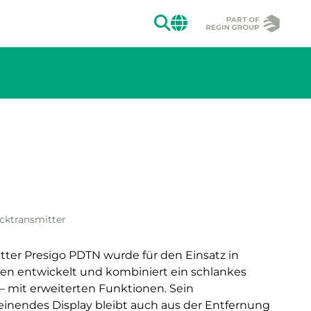
SUCHEN
CHANGE MAR
ion des Bildes.
ucktransmitter
tter Presigo PDTN wurde für den Einsatz in
n entwickelt und kombiniert ein schlankes
 mit erweiterten Funktionen. Sein
einendes Display bleibt auch aus der Entfernung