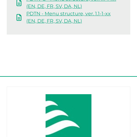
(EN, DE, FR, SV, DA, NL)
PDTN - Menu structure, ver. 1.1-1-xx
(EN, DE, FR, SV, DA, NL)