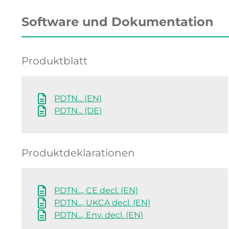
Software und Dokumentation
Produktblatt
PDTN... (EN)
PDTN... (DE)
Produktdeklarationen
PDTN..., CE decl. (EN)
PDTN..., UKCA decl. (EN)
PDTN..., Env. decl. (EN)