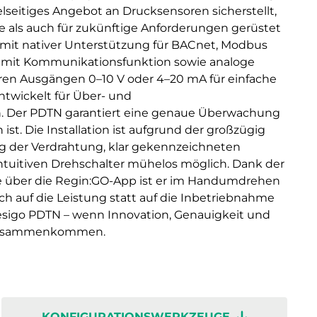
elseitiges Angebot an Drucksensoren sicherstellt,
le als auch für zukünftige Anforderungen gerüstet
n mit nativer Unterstützung für BACnet, Modbus
 mit Kommunikationsfunktion sowie analoge
aren Ausgängen 0–10 V oder 4–20 mA für einfache
twickelt für Über- und
Der PDTN garantiert eine genaue Überwachung
ist. Die Installation ist aufgrund der großzügig
g der Verdrahtung, klar gekennzeichneten
ntuitiven Drehschalter mühelos möglich. Dank der
 über die Regin:GO-App ist er im Handumdrehen
sich auf die Leistung statt auf die Inbetriebnahme
esigo PDTN – wenn Innovation, Genauigkeit und
 zusammenkommen.
KONFIGURATIONSWERKZEUGE