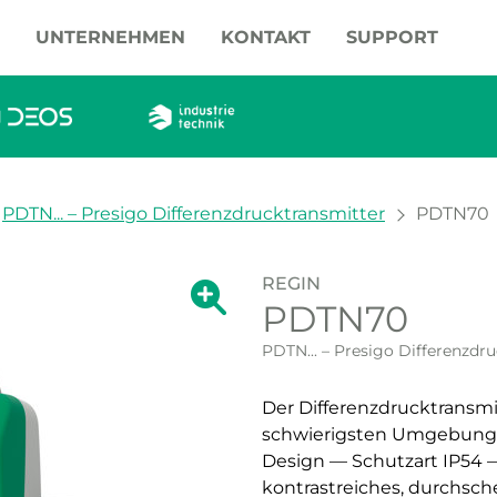
UNTERNEHMEN
KONTAKT
SUPPORT
PDTN... – Presigo Differenzdrucktransmitter
PDTN70
REGIN
Zeige große Version des Bildes.
PDTN70
Zeige große Vers
PDTN... – Presigo Differenzdr
Der Differenzdrucktransmi
schwierigsten Umgebunge
Design — Schutzart IP54 —
kontrastreiches, durchsch