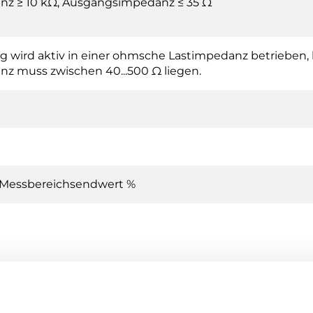
nz ≥ 10 kΩ, Ausgangsimpedanz ≤ 35 Ω
 wird aktiv in einer ohmsche Lastimpedanz betrieben, 
z muss zwischen 40...500 Ω liegen.
m Messbereichsendwert %
Differenzdrucktransmitter