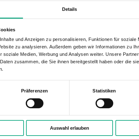
Details
24VAC/DC (21...27 V AC 50Hz / 
Cookies
IP54
nhalte und Anzeigen zu personalisieren, Funktionen für soziale
Website zu analysieren. Außerdem geben wir Informationen zu I
0…95 % RH
r soziale Medien, Werbung und Analysen weiter. Unsere Partner
 Daten zusammen, die Sie ihnen bereitgestellt haben oder die s
-25…50 °C
n.
Wand
Präferenzen
Statistiken
120x40x112 mm
Luft, nicht brennbare und n
Auswahl erlauben
0...10 V oder 4...20 mA