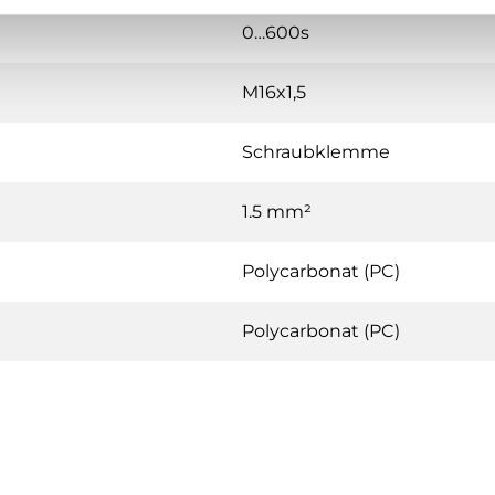
0…600s
M16x1,5
Schraubklemme
1.5 mm²
Polycarbonat (PC)
Polycarbonat (PC)