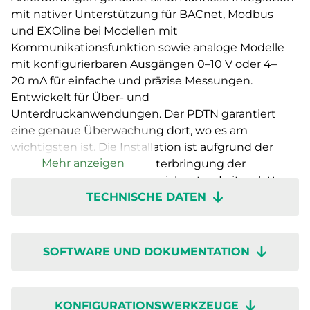
mit nativer Unterstützung für BACnet, Modbus
und EXOline bei Modellen mit
Kommunikationsfunktion sowie analoge Modelle
mit konfigurierbaren Ausgängen 0–10 V oder 4–
20 mA für einfache und präzise Messungen.
Entwickelt für Über- und
Unterdruckanwendungen. Der PDTN garantiert
eine genaue Überwachung dort, wo es am
wichtigsten ist. Die Installation ist aufgrund der
Mehr anzeigen
großzügig gestalteten Unterbringung der
Verdrahtung, klar gekennzeichneten Leiterplatten
TECHNISCHE DATEN
und einem intuitiven Drehschalter mühelos
möglich. Dank der schnellen Inbetriebnahme über
die Regin:GO-App ist er im Handumdrehen
einsatzbereit, sodass Sie sich auf die Leistung statt
SOFTWARE UND DOKUMENTATION
auf die Inbetriebnahme konzentrieren können.
Presigo PDTN – wenn Innovation, Genauigkeit und
Benutzerfreundlichkeit zusammenkommen.
KONFIGURATIONSWERKZEUGE