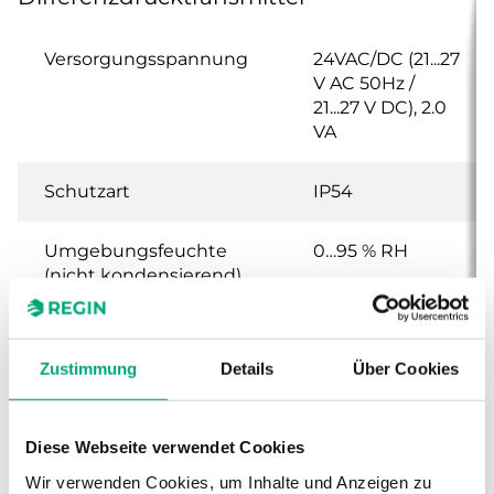
Versorgungsspannung
24VAC/DC (21...27
V AC 50Hz /
21...27 V DC), 2.0
VA
Schutzart
IP54
Umgebungsfeuchte
0…95 % RH
(nicht kondensierend)
Umgebungstemperatur
-25…50 °C
Zustimmung
Details
Über Cookies
Montage
Wand
Diese Webseite verwendet Cookies
Abmessungen, außen
120x40x112 mm
(B x H x T)
Wir verwenden Cookies, um Inhalte und Anzeigen zu