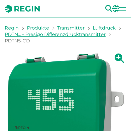
SUC
CH
You are here:
Regin
Produkte
Transmitter
Luftdruck
PDTN... – Presigo Differenzdrucktransmitter
PDTN5-CD
Zeige g
Ze