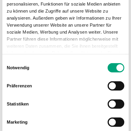
personalisieren, Funktionen für soziale Medien anbieten
zu können und die Zugriffe auf unsere Website zu
Medien
Luft, nicht
analysieren. Außerdem geben wir Informationen zu Ihrer
brennbare und
nicht aggressive
Verwendung unserer Website an unsere Partner für
Gase
soziale Medien, Werbung und Analysen weiter. Unsere
Partner führen diese Informationen möglicherweise mit
weiteren Daten zusammen, die Sie ihnen bereitgestellt
Dämpfung
0…600s
haben oder die sie im Rahmen Ihrer Nutzung der Dienste
(elektronisch)
gesammelt haben.
Einwilligungsauswahl
Notwendig
Kabelverschraubung
M16x1,5
Klemmentyp
Schraubklemme
Präferenzen
Klemmen Drahtstärke
1.5 mm²
Statistiken
Material, Gehäuse
Polycarbonat
Marketing
(PC)