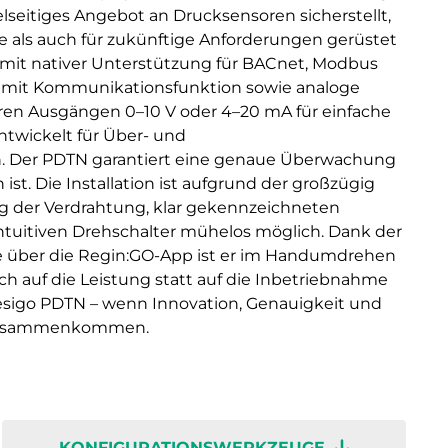
elseitiges Angebot an Drucksensoren sicherstellt,
le als auch für zukünftige Anforderungen gerüstet
n mit nativer Unterstützung für BACnet, Modbus
 mit Kommunikationsfunktion sowie analoge
aren Ausgängen 0–10 V oder 4–20 mA für einfache
twickelt für Über- und
Der PDTN garantiert eine genaue Überwachung
ist. Die Installation ist aufgrund der großzügig
g der Verdrahtung, klar gekennzeichneten
ntuitiven Drehschalter mühelos möglich. Dank der
 über die Regin:GO-App ist er im Handumdrehen
sich auf die Leistung statt auf die Inbetriebnahme
esigo PDTN – wenn Innovation, Genauigkeit und
 zusammenkommen.
KONFIGURATIONSWERKZEUGE