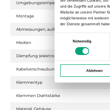
Wir verwenden Cookies, um I
Umgebungstemperatur
und die Zugriffe auf unsere 
Website an unsere Partner fü
Montage
möglicherweise mit weiteren
der Dienste gesammelt habe
Abmessungen, außen (B x H x T)
Einwilligungsauswahl
Notwendig
Medien
Dämpfung (elektronisch)
Kabelverschraubung
Ablehnen
Klemmentyp
Klemmen Drahtstärke
Material, Gehäuse