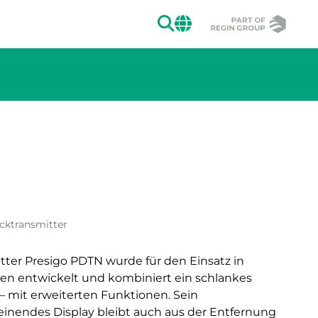
SUCHEN
CHANGE MAR
ion des Bildes.
ucktransmitter
tter Presigo PDTN wurde für den Einsatz in
n entwickelt und kombiniert ein schlankes
 mit erweiterten Funktionen. Sein
einendes Display bleibt auch aus der Entfernung