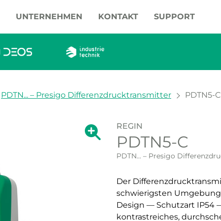
UNTERNEHMEN
KONTAKT
SUPPORT
PDTN... – Presigo Differenzdrucktransmitter
PDTN5-C
REGIN
Zeige große Version des Bildes.
PDTN5-C
Zeige große Vers
PDTN... – Presigo Differenzdr
Der Differenzdrucktransmi
schwierigsten Umgebunge
Design — Schutzart IP54 —
kontrastreiches, durchsch