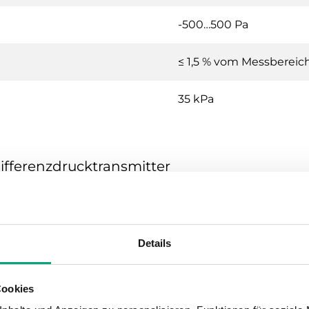
-500…500 Pa
≤ 1,5 % vom Messberei
35 kPa
Differenzdrucktransmitter
24VAC/DC (21...27 V AC 50Hz / 
IP54
Details
0…95 % RH
Cookies