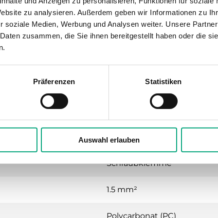
nhalte und Anzeigen zu personalisieren, Funktionen für soziale
-25…50 °C
Website zu analysieren. Außerdem geben wir Informationen zu I
r soziale Medien, Werbung und Analysen weiter. Unsere Partner
Wand
 Daten zusammen, die Sie ihnen bereitgestellt haben oder die s
n.
120x40x112 mm
Präferenzen
Statistiken
Luft, nicht brennbare und n
0…600s
M16x1,5
Auswahl erlauben
Schraubklemme
1.5 mm²
Polycarbonat (PC)