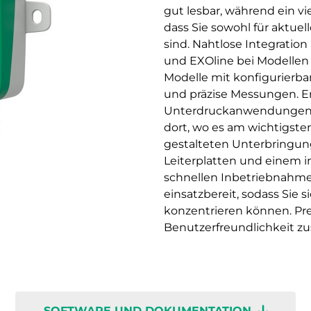
gut lesbar, während ein vi
dass Sie sowohl für aktuel
sind. Nahtlose Integratio
und EXOline bei Modellen
Modelle mit konfigurierb
und präzise Messungen. En
Unterdruckanwendungen. 
dort, wo es am wichtigsten 
gestalteten Unterbringun
Leiterplatten und einem i
schnellen Inbetriebnahme
einsatzbereit, sodass Sie 
konzentrieren können. Pr
Benutzerfreundlichkeit
SOFTWARE UND DOKUMENTATION