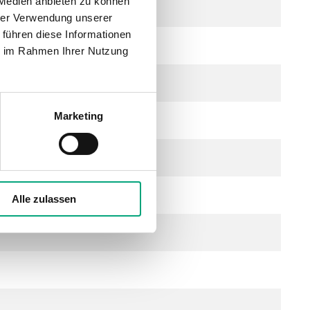
 Medien anbieten zu können
hrer Verwendung unserer
 führen diese Informationen
ie im Rahmen Ihrer Nutzung
Marketing
icht aggressive Gase
Alle zulassen