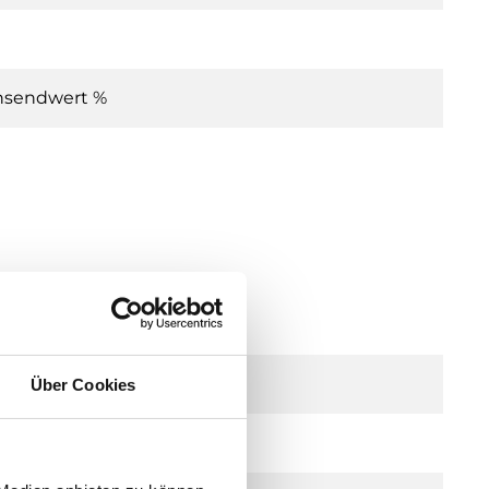
chsendwert %
21...27 V DC), 2.0 VA
Über Cookies