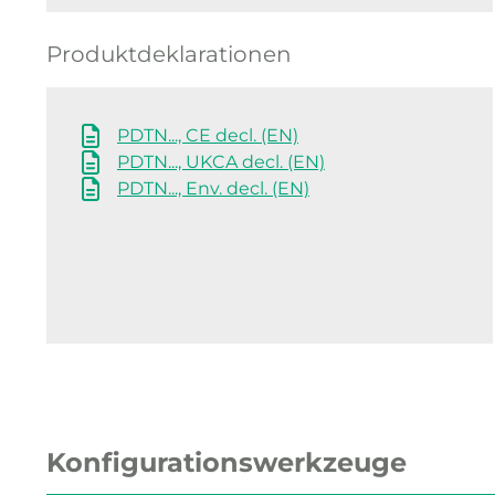
Produktdeklarationen
PDTN..., CE decl. (EN)
PDTN..., UKCA decl. (EN)
PDTN..., Env. decl. (EN)
Konfigurationswerkzeuge