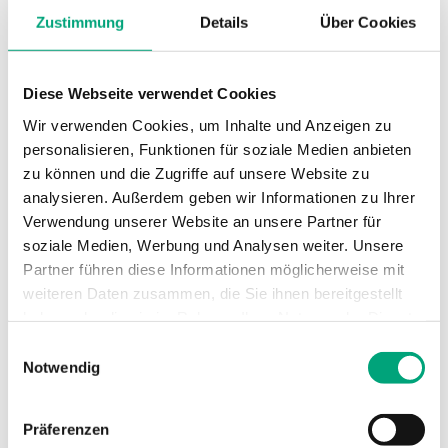
Zustimmung
Details
Über Cookies
Umgebungsfeuchte
0…95 % RH
(nicht kondensierend)
Diese Webseite verwendet Cookies
Wir verwenden Cookies, um Inhalte und Anzeigen zu
Umgebungstemperatur
-25…50 °C
personalisieren, Funktionen für soziale Medien anbieten
zu können und die Zugriffe auf unsere Website zu
Montage
Wand
analysieren. Außerdem geben wir Informationen zu Ihrer
Verwendung unserer Website an unsere Partner für
Abmessungen, außen
120x40x112 mm
soziale Medien, Werbung und Analysen weiter. Unsere
(B x H x T)
Partner führen diese Informationen möglicherweise mit
weiteren Daten zusammen, die Sie ihnen bereitgestellt
Medien
Luft, nicht
haben oder die sie im Rahmen Ihrer Nutzung der Dienste
brennbare und
gesammelt haben.
Einwilligungsauswahl
nicht aggressive
Notwendig
Gase
Präferenzen
Dämpfung
0…600s