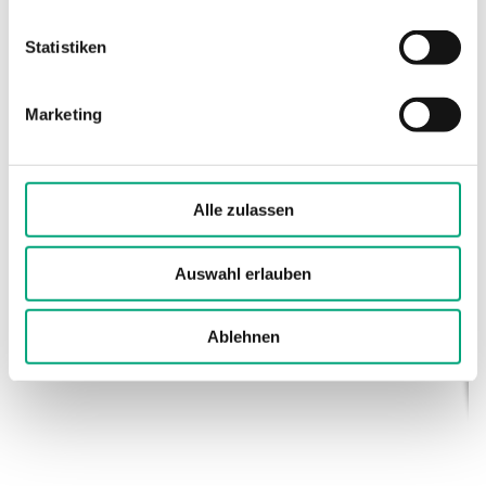
(elektronisch)
Statistiken
Kabelverschraubung
M16x1,5
Marketing
Klemmentyp
Schraubklemme
Klemmen Drahtstärke
1.5 mm²
Alle zulassen
Material, Gehäuse
Polycarbonat
(PC)
Auswahl erlauben
Material, Sockel
Polycarbonat
Ablehnen
(PC)