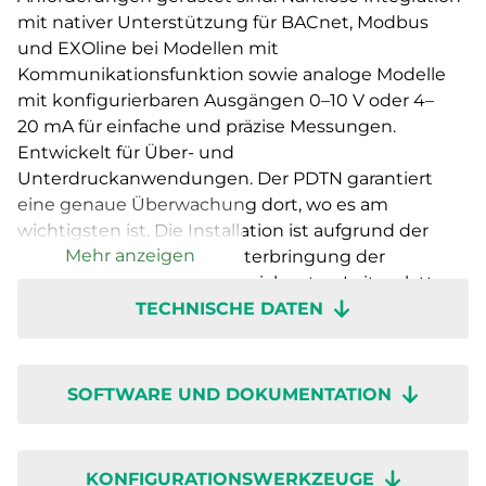
mit nativer Unterstützung für BACnet, Modbus
und EXOline bei Modellen mit
Kommunikationsfunktion sowie analoge Modelle
mit konfigurierbaren Ausgängen 0–10 V oder 4–
20 mA für einfache und präzise Messungen.
Entwickelt für Über- und
Unterdruckanwendungen. Der PDTN garantiert
eine genaue Überwachung dort, wo es am
wichtigsten ist. Die Installation ist aufgrund der
Mehr anzeigen
großzügig gestalteten Unterbringung der
Verdrahtung, klar gekennzeichneten Leiterplatten
TECHNISCHE DATEN
und einem intuitiven Drehschalter mühelos
möglich. Dank der schnellen Inbetriebnahme über
die Regin:GO-App ist er im Handumdrehen
einsatzbereit, sodass Sie sich auf die Leistung statt
SOFTWARE UND DOKUMENTATION
auf die Inbetriebnahme konzentrieren können.
Presigo PDTN – wenn Innovation, Genauigkeit und
Benutzerfreundlichkeit zusammenkommen.
KONFIGURATIONSWERKZEUGE