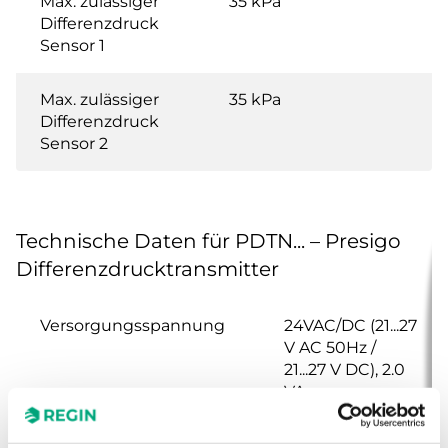
Max. zulässiger
35 kPa
Differenzdruck
Sensor 1
Max. zulässiger
35 kPa
Differenzdruck
Sensor 2
Technische Daten für PDTN... – Presigo
Differenzdrucktransmitter
Versorgungsspannung
24VAC/DC (21...27
V AC 50Hz /
21...27 V DC), 2.0
VA
Schutzart
IP54