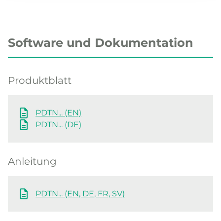
Software und Dokumentation
Produktblatt
PDTN... (EN)
PDTN... (DE)
Anleitung
PDTN... (EN, DE, FR, SV)