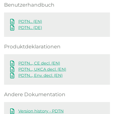
Benutzerhandbuch
PDTN... (EN)
PDTN... (DE)
Produktdeklarationen
PDTN..., CE decl. (EN)
PDTN..., UKCA decl. (EN)
PDTN..., Env. decl. (EN)
Andere Dokumentation
Version history - PDTN