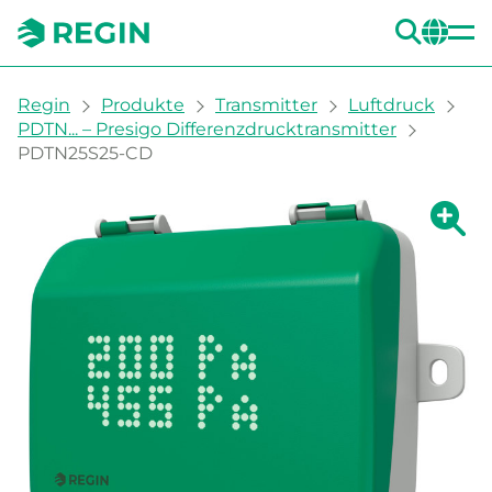
SUC
CH
You are here:
Regin
Produkte
Transmitter
Luftdruck
PDTN... – Presigo Differenzdrucktransmitter
PDTN25S25-CD
Zeige g
Ze