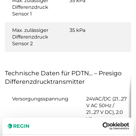
Max. zulässiger
35 kPa
Differenzdruck
Sensor 1
Max. zulässiger
35 kPa
Differenzdruck
Sensor 2
Technische Daten für PDTN... – Presigo
Differenzdrucktransmitter
Versorgungsspannung
24VAC/DC (21...27
V AC 50Hz /
21...27 V DC), 2.0
VA
Schutzart
IP54