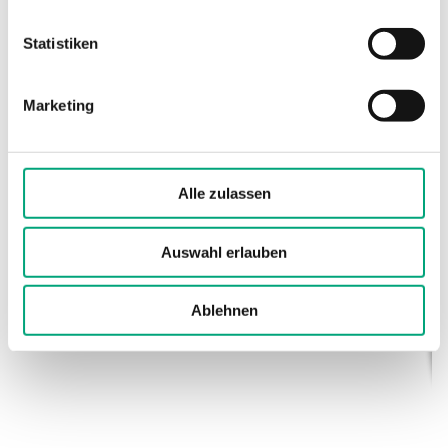
(elektronisch)
Statistiken
Kabelverschraubung
M16x1,5
Marketing
Klemmentyp
Schraubklemme
Klemmen Drahtstärke
1.5 mm²
Alle zulassen
Material, Gehäuse
Polycarbonat
(PC)
Auswahl erlauben
Material, Sockel
Polycarbonat
Ablehnen
(PC)