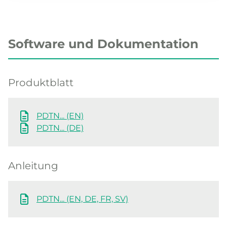
Software und Dokumentation
Produktblatt
PDTN... (EN)
PDTN... (DE)
Anleitung
PDTN... (EN, DE, FR, SV)