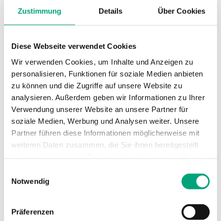
Zustimmung
Details
Über Cookies
Umgebungsfeuchte
0…95 % RH
(nicht kondensierend)
Diese Webseite verwendet Cookies
Wir verwenden Cookies, um Inhalte und Anzeigen zu
Umgebungstemperatur
-25…50 °C
personalisieren, Funktionen für soziale Medien anbieten
zu können und die Zugriffe auf unsere Website zu
Montage
Wand
analysieren. Außerdem geben wir Informationen zu Ihrer
Verwendung unserer Website an unsere Partner für
Abmessungen, außen
120x40x112 mm
soziale Medien, Werbung und Analysen weiter. Unsere
(B x H x T)
Partner führen diese Informationen möglicherweise mit
weiteren Daten zusammen, die Sie ihnen bereitgestellt
Medien
Luft, nicht
haben oder die sie im Rahmen Ihrer Nutzung der Dienste
brennbare und
gesammelt haben.
Einwilligungsauswahl
nicht aggressive
Notwendig
Gase
Präferenzen
Dämpfung
0…600s