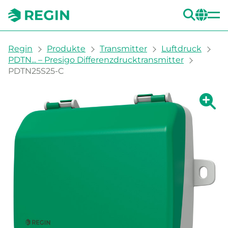
SUC
CH
You are here:
Regin
Produkte
Transmitter
Luftdruck
PDTN... – Presigo Differenzdrucktransmitter
PDTN25S25-C
Zeige g
Ze