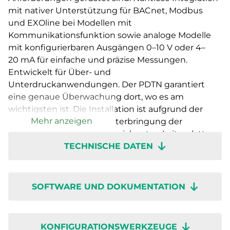
mit nativer Unterstützung für BACnet, Modbus
und EXOline bei Modellen mit
Kommunikationsfunktion sowie analoge Modelle
mit konfigurierbaren Ausgängen 0–10 V oder 4–
20 mA für einfache und präzise Messungen.
Entwickelt für Über- und
Unterdruckanwendungen. Der PDTN garantiert
eine genaue Überwachung dort, wo es am
wichtigsten ist. Die Installation ist aufgrund der
Mehr anzeigen
großzügig gestalteten Unterbringung der
Verdrahtung, klar gekennzeichneten Leiterplatten
TECHNISCHE DATEN
und einem intuitiven Drehschalter mühelos
möglich. Dank der schnellen Inbetriebnahme über
die Regin:GO-App ist er im Handumdrehen
einsatzbereit, sodass Sie sich auf die Leistung statt
SOFTWARE UND DOKUMENTATION
auf die Inbetriebnahme konzentrieren können.
Presigo PDTN – wenn Innovation, Genauigkeit und
Benutzerfreundlichkeit zusammenkommen.
KONFIGURATIONSWERKZEUGE