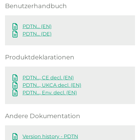
Benutzerhandbuch
PDTN... (EN)
PDTN... (DE)
Produktdeklarationen
PDTN..., CE decl. (EN)
PDTN..., UKCA decl. (EN)
PDTN..., Env. decl. (EN)
Andere Dokumentation
Version history - PDTN