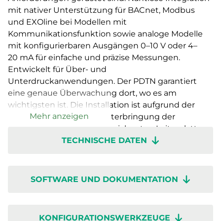
mit nativer Unterstützung für BACnet, Modbus
und EXOline bei Modellen mit
Kommunikationsfunktion sowie analoge Modelle
mit konfigurierbaren Ausgängen 0–10 V oder 4–
20 mA für einfache und präzise Messungen.
Entwickelt für Über- und
Unterdruckanwendungen. Der PDTN garantiert
eine genaue Überwachung dort, wo es am
wichtigsten ist. Die Installation ist aufgrund der
Mehr anzeigen
großzügig gestalteten Unterbringung der
Verdrahtung, klar gekennzeichneten Leiterplatten
TECHNISCHE DATEN
und einem intuitiven Drehschalter mühelos
möglich. Dank der schnellen Inbetriebnahme über
die Regin:GO-App ist er im Handumdrehen
einsatzbereit, sodass Sie sich auf die Leistung statt
SOFTWARE UND DOKUMENTATION
auf die Inbetriebnahme konzentrieren können.
Presigo PDTN – wenn Innovation, Genauigkeit und
Benutzerfreundlichkeit zusammenkommen.
KONFIGURATIONSWERKZEUGE