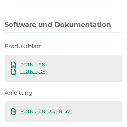
Software und Dokumentation
Produktblatt
PDTN... (EN)
PDTN... (DE)
Anleitung
PDTN... (EN, DE, FR, SV)