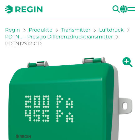
SUC
CH
You are here:
Regin
Produkte
Transmitter
Luftdruck
PDTN... – Presigo Differenzdrucktransmitter
PDTN12S12-CD
Zeige g
Ze