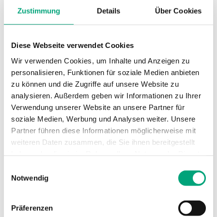
Zustimmung
Details
Über Cookies
Umgebungsfeuchte
0…95 % RH
(nicht kondensierend)
Diese Webseite verwendet Cookies
Wir verwenden Cookies, um Inhalte und Anzeigen zu
Umgebungstemperatur
-25…50 °C
personalisieren, Funktionen für soziale Medien anbieten
zu können und die Zugriffe auf unsere Website zu
Montage
Wand
analysieren. Außerdem geben wir Informationen zu Ihrer
Verwendung unserer Website an unsere Partner für
Abmessungen, außen
120x40x112 mm
soziale Medien, Werbung und Analysen weiter. Unsere
(B x H x T)
Partner führen diese Informationen möglicherweise mit
weiteren Daten zusammen, die Sie ihnen bereitgestellt
Medien
Luft, nicht
haben oder die sie im Rahmen Ihrer Nutzung der Dienste
brennbare und
gesammelt haben.
Einwilligungsauswahl
nicht aggressive
Notwendig
Gase
Präferenzen
Dämpfung
0…600s