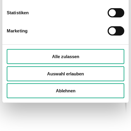
(elektronisch)
Statistiken
Kabelverschraubung
M16x1,5
Marketing
Klemmentyp
Schraubklemme
Klemmen Drahtstärke
1.5 mm²
Alle zulassen
Material, Gehäuse
Polycarbonat
(PC)
Auswahl erlauben
Material, Sockel
Polycarbonat
Ablehnen
(PC)