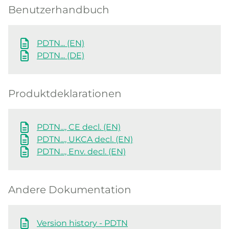
Benutzerhandbuch
PDTN... (EN)
PDTN... (DE)
Produktdeklarationen
PDTN..., CE decl. (EN)
PDTN..., UKCA decl. (EN)
PDTN..., Env. decl. (EN)
Andere Dokumentation
Version history - PDTN