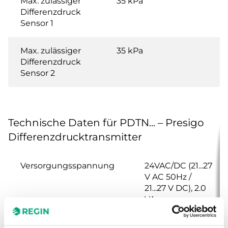
Max. zulässiger
35 kPa
Differenzdruck
Sensor 1
Max. zulässiger
35 kPa
Differenzdruck
Sensor 2
Technische Daten für PDTN... – Presigo
Differenzdrucktransmitter
Versorgungsspannung
24VAC/DC (21...27
V AC 50Hz /
21...27 V DC), 2.0
VA
Schutzart
IP54