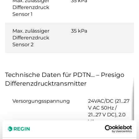
Max. zulässiger
35 kPa
Differenzdruck
Sensor 1
Max. zulässiger
35 kPa
Differenzdruck
Sensor 2
Technische Daten für PDTN... – Presigo
Differenzdrucktransmitter
Versorgungsspannung
24VAC/DC (21...27
V AC 50Hz /
21...27 V DC), 2.0
VA
Schutzart
IP54