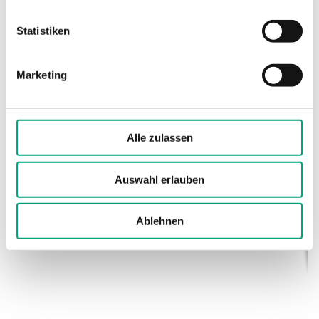
(elektronisch)
Statistiken
Kabelverschraubung
M16x1,5
Marketing
Klemmentyp
Schraubklemme
Klemmen Drahtstärke
1.5 mm²
Alle zulassen
Material, Gehäuse
Polycarbonat
(PC)
Auswahl erlauben
Material, Sockel
Polycarbonat
Ablehnen
(PC)