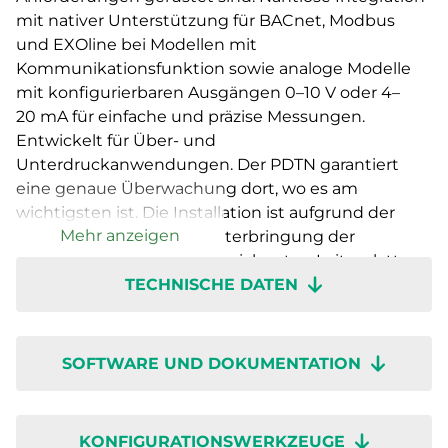
mit nativer Unterstützung für BACnet, Modbus
und EXOline bei Modellen mit
Kommunikationsfunktion sowie analoge Modelle
mit konfigurierbaren Ausgängen 0–10 V oder 4–
20 mA für einfache und präzise Messungen.
Entwickelt für Über- und
Unterdruckanwendungen. Der PDTN garantiert
eine genaue Überwachung dort, wo es am
wichtigsten ist. Die Installation ist aufgrund der
Mehr anzeigen
großzügig gestalteten Unterbringung der
Verdrahtung, klar gekennzeichneten Leiterplatten
TECHNISCHE DATEN
und einem intuitiven Drehschalter mühelos
möglich. Dank der schnellen Inbetriebnahme über
die Regin:GO-App ist er im Handumdrehen
einsatzbereit, sodass Sie sich auf die Leistung statt
SOFTWARE UND DOKUMENTATION
auf die Inbetriebnahme konzentrieren können.
Presigo PDTN – wenn Innovation, Genauigkeit und
Benutzerfreundlichkeit zusammenkommen.
KONFIGURATIONSWERKZEUGE