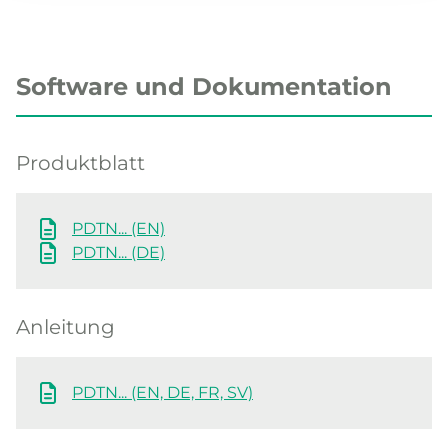
Software und Dokumentation
Produktblatt
PDTN... (EN)
PDTN... (DE)
Anleitung
PDTN... (EN, DE, FR, SV)