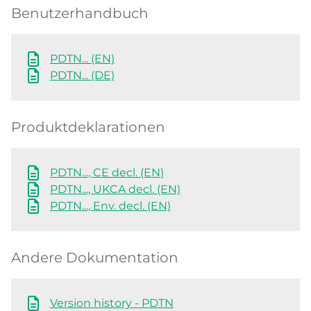
Benutzerhandbuch
PDTN... (EN)
PDTN... (DE)
Produktdeklarationen
PDTN..., CE decl. (EN)
PDTN..., UKCA decl. (EN)
PDTN..., Env. decl. (EN)
Andere Dokumentation
Version history - PDTN