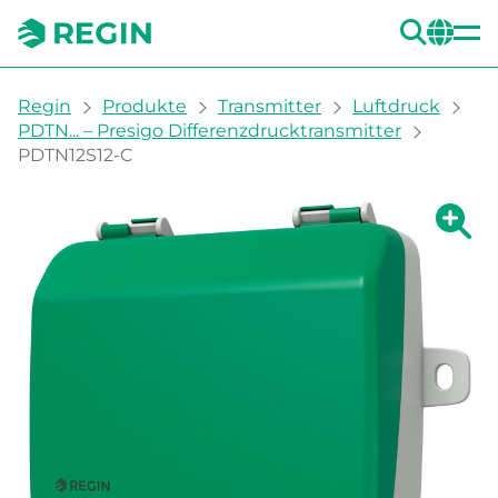
SUC
CH
You are here:
Regin
Produkte
Transmitter
Luftdruck
PDTN... – Presigo Differenzdrucktransmitter
PDTN12S12-C
Zeige g
Ze