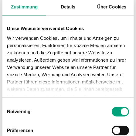
Zustimmung
Details
Über Cookies
Umgebungsfeuchte
0…95 % RH
(nicht kondensierend)
Diese Webseite verwendet Cookies
Wir verwenden Cookies, um Inhalte und Anzeigen zu
Umgebungstemperatur
-25…50 °C
personalisieren, Funktionen für soziale Medien anbieten
zu können und die Zugriffe auf unsere Website zu
Montage
Wand
analysieren. Außerdem geben wir Informationen zu Ihrer
Verwendung unserer Website an unsere Partner für
Abmessungen, außen
120x40x112 mm
soziale Medien, Werbung und Analysen weiter. Unsere
(B x H x T)
Partner führen diese Informationen möglicherweise mit
weiteren Daten zusammen, die Sie ihnen bereitgestellt
Medien
Luft, nicht
haben oder die sie im Rahmen Ihrer Nutzung der Dienste
brennbare und
gesammelt haben.
Einwilligungsauswahl
nicht aggressive
Notwendig
Gase
Präferenzen
Dämpfung
0…600s