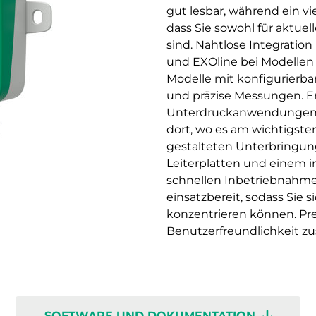
gut lesbar, während ein vi
dass Sie sowohl für aktuel
sind. Nahtlose Integratio
und EXOline bei Modellen
Modelle mit konfigurierb
und präzise Messungen. En
Unterdruckanwendungen. 
dort, wo es am wichtigsten 
gestalteten Unterbringun
Leiterplatten und einem i
schnellen Inbetriebnahme
einsatzbereit, sodass Sie 
konzentrieren können. Pr
Benutzerfreundlichkeit
SOFTWARE UND DOKUMENTATION