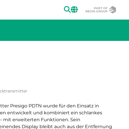
SUCHEN
CHANGE MAR
ion des Bildes.
ucktransmitter
tter Presigo PDTN wurde für den Einsatz in
n entwickelt und kombiniert ein schlankes
 mit erweiterten Funktionen. Sein
einendes Display bleibt auch aus der Entfernung