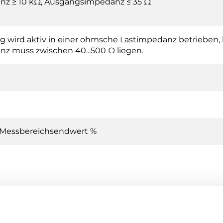
nz ≥ 10 kΩ, Ausgangsimpedanz ≤ 35 Ω
 wird aktiv in einer ohmsche Lastimpedanz betrieben, 
z muss zwischen 40...500 Ω liegen.
m Messbereichsendwert %
Differenzdrucktransmitter