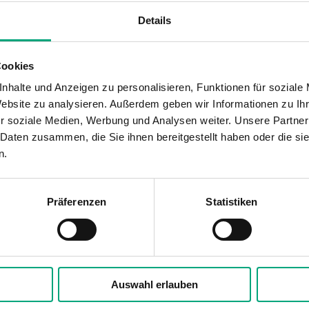
Details
24VAC/DC (21...27 V AC 50Hz / 
Cookies
IP54
nhalte und Anzeigen zu personalisieren, Funktionen für soziale
Website zu analysieren. Außerdem geben wir Informationen zu I
0…95 % RH
r soziale Medien, Werbung und Analysen weiter. Unsere Partner
 Daten zusammen, die Sie ihnen bereitgestellt haben oder die s
-25…50 °C
n.
Wand
Präferenzen
Statistiken
120x40x112 mm
Luft, nicht brennbare und n
Auswahl erlauben
0...10 V oder 4...20 mA