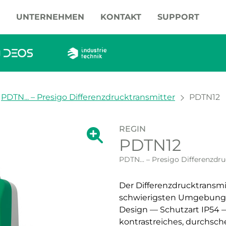
UNTERNEHMEN
KONTAKT
SUPPORT
PDTN... – Presigo Differenzdrucktransmitter
PDTN12
REGIN
Zeige große Version des Bildes.
PDTN12
Zeige große Vers
PDTN... – Presigo Differenzdr
Der Differenzdrucktransmi
schwierigsten Umgebunge
Design — Schutzart IP54 —
kontrastreiches, durchsch