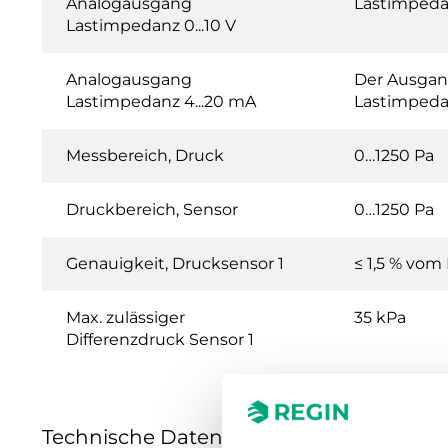
Analogausgang
Lastimpeda
Lastimpedanz 0...10 V
Analogausgang
Der Ausgang
Lastimpedanz 4...20 mA
Lastimpedan
Messbereich, Druck
0…1250 Pa
Druckbereich, Sensor
0…1250 Pa
Genauigkeit, Drucksensor 1
≤ 1,5 % vo
Max. zulässiger
35 kPa
Differenzdruck Sensor 1
Technische Daten für PDTN... – Presigo 