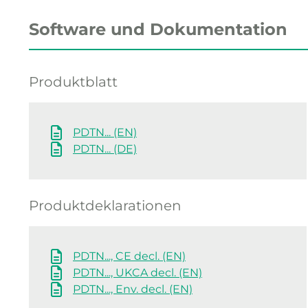
Software und Dokumentation
Produktblatt
PDTN... (EN)
PDTN... (DE)
Produktdeklarationen
PDTN..., CE decl. (EN)
PDTN..., UKCA decl. (EN)
PDTN..., Env. decl. (EN)