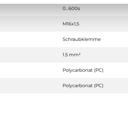
0…600s
M16x1,5
Schraubklemme
1.5 mm²
Polycarbonat (PC)
Polycarbonat (PC)