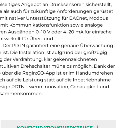
elseitiges Angebot an Drucksensoren sicherstellt,
le als auch für zukünftige Anforderungen gerüstet
n mit nativer Unterstützung für BACnet, Modbus
 mit Kommunikationsfunktion sowie analoge
aren Ausgängen 0–10 V oder 4–20 mA für einfache
twickelt für Über- und
Der PDTN garantiert eine genaue Überwachung
ist. Die Installation ist aufgrund der großzügig
g der Verdrahtung, klar gekennzeichneten
ntuitiven Drehschalter mühelos möglich. Dank der
 über die Regin:GO-App ist er im Handumdrehen
sich auf die Leistung statt auf die Inbetriebnahme
esigo PDTN – wenn Innovation, Genauigkeit und
 zusammenkommen.
KONFIGURATIONSWERKZEUGE