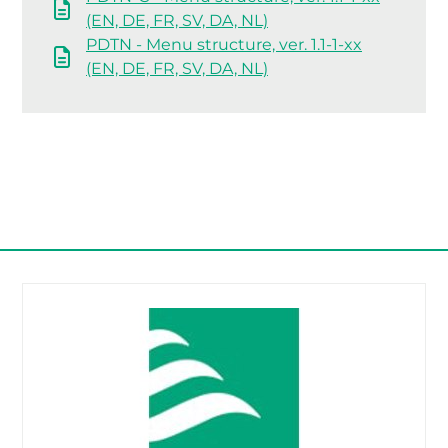
(EN, DE, FR, SV, DA, NL)
PDTN - Menu structure, ver. 1.1-1-xx
(EN, DE, FR, SV, DA, NL)