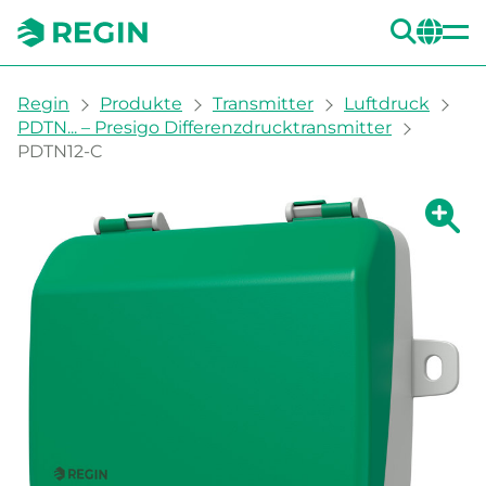
SUC
CH
You are here:
Regin
Produkte
Transmitter
Luftdruck
PDTN... – Presigo Differenzdrucktransmitter
PDTN12-C
Zeige g
Ze