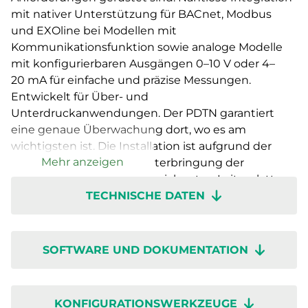
mit nativer Unterstützung für BACnet, Modbus
und EXOline bei Modellen mit
Kommunikationsfunktion sowie analoge Modelle
mit konfigurierbaren Ausgängen 0–10 V oder 4–
20 mA für einfache und präzise Messungen.
Entwickelt für Über- und
Unterdruckanwendungen. Der PDTN garantiert
eine genaue Überwachung dort, wo es am
wichtigsten ist. Die Installation ist aufgrund der
Mehr anzeigen
großzügig gestalteten Unterbringung der
Verdrahtung, klar gekennzeichneten Leiterplatten
TECHNISCHE DATEN
und einem intuitiven Drehschalter mühelos
möglich. Dank der schnellen Inbetriebnahme über
die Regin:GO-App ist er im Handumdrehen
einsatzbereit, sodass Sie sich auf die Leistung statt
SOFTWARE UND DOKUMENTATION
auf die Inbetriebnahme konzentrieren können.
Presigo PDTN – wenn Innovation, Genauigkeit und
Benutzerfreundlichkeit zusammenkommen.
KONFIGURATIONSWERKZEUGE