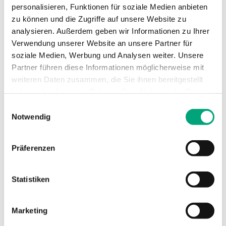
personalisieren, Funktionen für soziale Medien anbieten
zu können und die Zugriffe auf unsere Website zu
Medien
Luft, nicht
analysieren. Außerdem geben wir Informationen zu Ihrer
brennbare und
nicht aggressive
Verwendung unserer Website an unsere Partner für
Gase
soziale Medien, Werbung und Analysen weiter. Unsere
Partner führen diese Informationen möglicherweise mit
weiteren Daten zusammen, die Sie ihnen bereitgestellt
Dämpfung
0…600s
haben oder die sie im Rahmen Ihrer Nutzung der Dienste
(elektronisch)
gesammelt haben.
Einwilligungsauswahl
Notwendig
Kabelverschraubung
M16x1,5
Klemmentyp
Schraubklemme
Präferenzen
Klemmen Drahtstärke
1.5 mm²
Statistiken
Material, Gehäuse
Polycarbonat
Marketing
(PC)