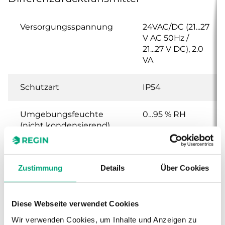
Versorgungsspannung
24VAC/DC (21...27
V AC 50Hz /
21...27 V DC), 2.0
VA
Schutzart
IP54
Umgebungsfeuchte
0…95 % RH
(nicht kondensierend)
Umgebungstemperatur
-25…50 °C
Zustimmung
Details
Über Cookies
Montage
Wand
Diese Webseite verwendet Cookies
Abmessungen, außen
120x40x112 mm
(B x H x T)
Wir verwenden Cookies, um Inhalte und Anzeigen zu