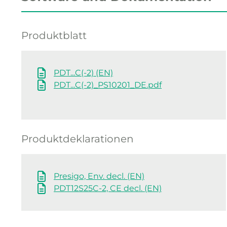
Produktblatt
PDT...C(-2) (EN)
PDT...C(-2)_PS10201_DE.pdf
Produktdeklarationen
Presigo, Env. decl. (EN)
PDT12S25C-2, CE decl. (EN)