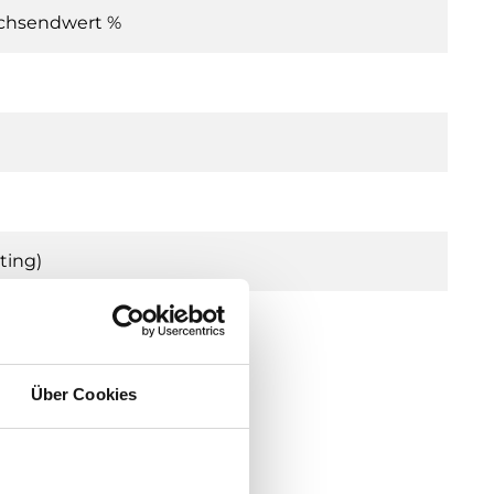
ichsendwert %
ting)
Über Cookies
n
.27 V DC), 2.0 VA