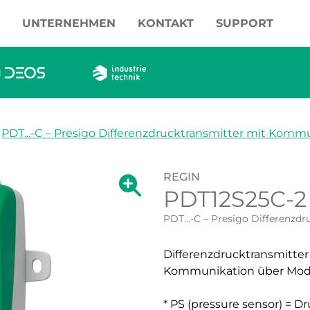
UNTERNEHMEN
KONTAKT
SUPPORT
PDT...-C – Presigo Differenzdrucktransmitter mit Kom
REGIN
Zeige große Version des Bildes.
PDT12S25C-2
Zeige große Vers
PDT...-C – Presigo Differenz
Differenzdrucktransmitte
Kommunikation über Modb
* PS (pressure sensor) = D