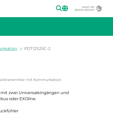
SUCHEN
CHANGE MAR
munkation
PDT12S25C-2
ion des Bildes.
drucktransmitter mit Kommunkation
r mit zwei Universaleingängen und
us oder EXOline.
ruckfühler