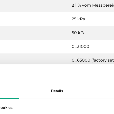
≤ 1 % vom Messbere
25 kPa
50 kPa
0…31000
0…65000 (factory set
0…65000
Details
o Differenzdrucktransmitter mit Kommunkatio
Cookies
24VAC/DC (21...27 V AC 50Hz / 21..