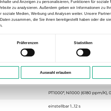
nhalte und Anzeigen zu personalisieren, Funktionen für soziale
Website zu analysieren. Außerdem geben wir Informationen zu I
IP54
r soziale Medien, Werbung und Analysen weiter. Unsere Partner
 Daten zusammen, die Sie ihnen bereitgestellt haben oder die s
n.
0…95 % RH
-25…50 °C
Präferenzen
Statistiken
Wand
120x40x112 mm
Auswahl erlauben
Luft, nicht brennbare und nich
PT1000*, Ni1000 (6180 ppm/K), 0.
einstellbar 1...12 s