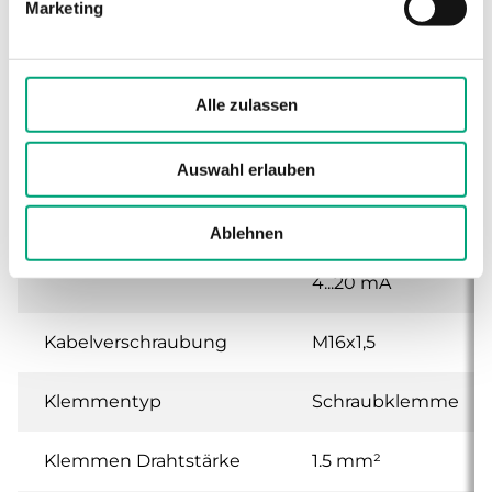
Marketing
Abmessungen, außen
120x40x112 mm
(B x H x T)
Alle zulassen
Medien
Luft, nicht
brennbare und
Auswahl erlauben
nicht aggressive
Gase
Ablehnen
Analogausgänge (AO)
0...10 V oder
4...20 mA
Kabelverschraubung
M16x1,5
Klemmentyp
Schraubklemme
Klemmen Drahtstärke
1.5 mm²