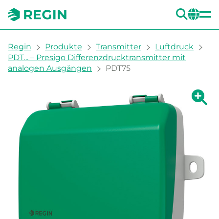
SUC
CH
You are here:
Regin
Produkte
Transmitter
Luftdruck
PDT... – Presigo Differenzdrucktransmitter mit
analogen Ausgängen
PDT75
Zeige g
Ze