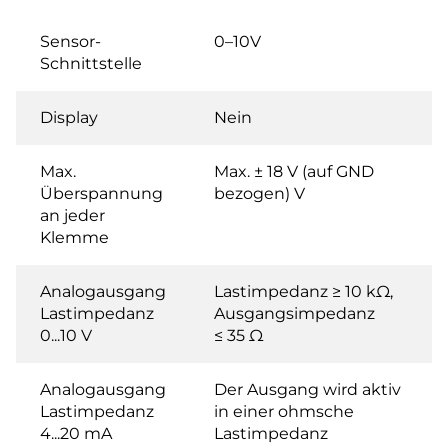
Sensor-
0–10V
Schnittstelle
Display
Nein
Max.
Max. ± 18 V (auf GND
Überspannung
bezogen) V
an jeder
Klemme
Analogausgang
Lastimpedanz ≥ 10 kΩ,
Lastimpedanz
Ausgangsimpedanz
0...10 V
≤ 35 Ω
Analogausgang
Der Ausgang wird aktiv
Lastimpedanz
in einer ohmsche
4...20 mA
Lastimpedanz