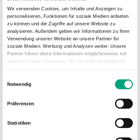
Technische Daten für PDT... – Presigo
Wir verwenden Cookies, um Inhalte und Anzeigen zu
Differenzdrucktransmitter mit analogen
personalisieren, Funktionen für soziale Medien anbieten
Ausgängen
zu können und die Zugriffe auf unsere Website zu
analysieren. Außerdem geben wir Informationen zu Ihrer
Verwendung unserer Website an unsere Partner für
Versorgungsspannung
24VAC/DC (21...27
soziale Medien, Werbung und Analysen weiter. Unsere
V AC 50Hz /
Partner führen diese Informationen möglicherweise mit
21...27 V DC), 2.7
VA
weiteren Daten zusammen, die Sie ihnen bereitgestellt
haben oder die sie im Rahmen Ihrer Nutzung der Dienste
gesammelt haben.
Schutzart
IP54
Einwilligungsauswahl
Notwendig
Umgebungsfeuchte
0…95 % RH
(nicht kondensierend)
Präferenzen
Umgebungstemperatur
-25…50 °C
Statistiken
Montage
Wand