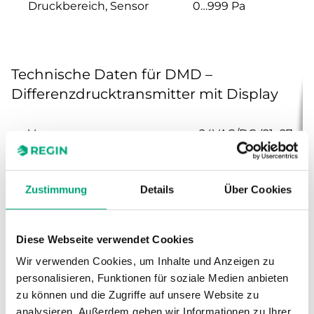
Druckbereich, Sensor
0…999 Pa
Technische Daten für DMD –
Differenzdrucktransmitter mit Display
Versorgungsspannung
24VAC/DC (21...27
V AC 50/60Hz /
21...27 V DC), 5.0
VA
Zustimmung
Details
Über Cookies
Schutzart
IP54
Diese Webseite verwendet Cookies
Umgebungsfeuchte
0…90 % RH
Wir verwenden Cookies, um Inhalte und Anzeigen zu
(nicht kondensierend)
personalisieren, Funktionen für soziale Medien anbieten
zu können und die Zugriffe auf unsere Website zu
Umgebungstemperatur
0…50 °C
analysieren. Außerdem geben wir Informationen zu Ihrer