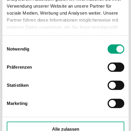
Verwendung unserer Website an unsere Partner für
soziale Medien, Werbung und Analysen weiter. Unsere
Lagertemperatur
-40…50 °C
Partner führen diese Informationen möglicherweise mit
weiteren Daten zusammen, die Sie ihnen bereitgestellt
Montage
Wand
haben oder die sie im Rahmen Ihrer Nutzung der Dienste
gesammelt haben.
Einwilligungsauswahl
Abmessungen, außen
89x129x58 mm
Notwendig
(B x H x T)
Präferenzen
Gewicht, inkl.
0.39 kg
Verpackung
Statistiken
Kabelverschraubung
M16x1,5
Marketing
Klemmentyp
Schraubklemme
Klemmen Drahtstärke
1.5 mm²
Alle zulassen