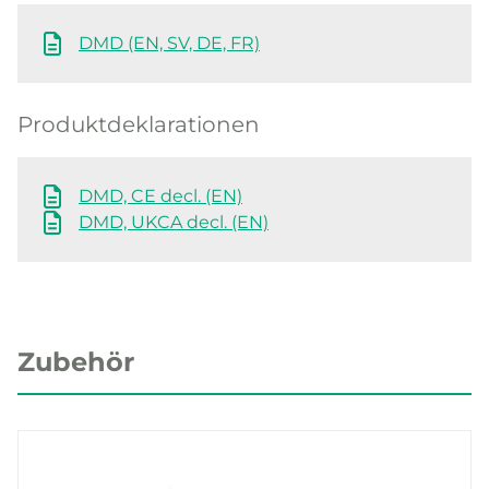
DMD (EN, SV, DE, FR)
Produktdeklarationen
DMD, CE decl. (EN)
DMD, UKCA decl. (EN)
Zubehör