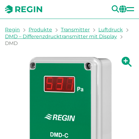
SUC
CH
You are here:
Regin
Produkte
Transmitter
Luftdruck
DMD – Differenzdrucktransmitter mit Display
DMD
Zeige g
Ze