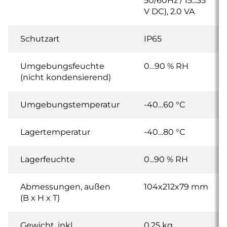
50/60Hz / 15...35
V DC), 2.0 VA
Schutzart
IP65
Umgebungsfeuchte
0…90 % RH
(nicht kondensierend)
Umgebungstemperatur
-40…60 °C
Lagertemperatur
-40…80 °C
Lagerfeuchte
0...90 % RH
Abmessungen, außen
104x212x79 mm
(B x H x T)
Gewicht, inkl.
0.25 kg