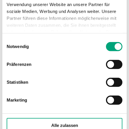
Max. Überspannung an jeder Klemme
Verwendung unserer Website an unsere Partner für
+10 V (auf GND bezogen) V
soziale Medien, Werbung und Analysen weiter. Unsere
Partner führen diese Informationen möglicherweise mit
Analogausgang Lastimpedanz 0...10 V
weiteren Daten zusammen, die Sie ihnen bereitgestellt
Min. 10 kΩ
haben oder die sie im Rahmen Ihrer Nutzung der Dienste
gesammelt haben.
Einwilligungsauswahl
Messbereich, Temperatur
-40…60 °C
Notwendig
Ausgangssignal Temperatur
0-10 V
Ausgangssignal Feuchte
0-10 V
Präferenzen
Genauigkeit, Feuchte 1
Statistiken
±2 % RH @ 10...90 % RH
Genauigkeit, Feuchte 2
Marketing
±3 % RH @ 0...10 & 90...100 % RH
Genauigkeit, Gas in Luft
± (50 ppm + 3 % des Messwertes) bei 25 °C
Alle zulassen