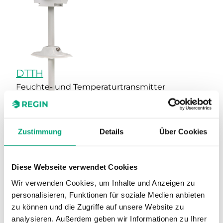
DTTH
Feuchte- und Temperaturtransmitter
Sensor-Schnittstelle
0–10V
Display
Nein
Zustimmung
Details
Über Cookies
AO
3
Diese Webseite verwendet Cookies
Max. Luftgeschwindigkeit
20 m/s
Wir verwenden Cookies, um Inhalte und Anzeigen zu
Medientemperatur Grenzwerte
-40…60 °C
personalisieren, Funktionen für soziale Medien anbieten
zu können und die Zugriffe auf unsere Website zu
Eintauchlänge
37…195 mm
analysieren. Außerdem geben wir Informationen zu Ihrer