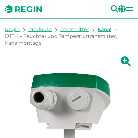
SUC
CH
You are here:
Regin
Produkte
Transmitter
Kanal
DTTH – Feuchte- und Temperaturtransmitter,
Kanalmontage
Zeige g
Ze
Dru