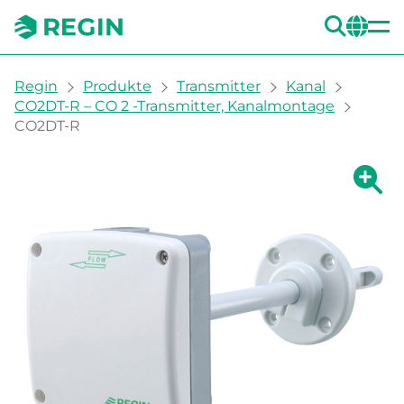
SUC
CH
You are here:
Regin
Produkte
Transmitter
Kanal
CO2DT-R – CO 2 -Transmitter, Kanalmontage
CO2DT-R
Zeige g
Ze