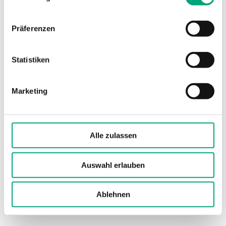
Arbeitsbereich
0...2000 ppm
Präferenzen
Genauigkeit
± 50 ppm + 2 %
Statistiken
des Messwertes
Kalibrierung
Automatisch
Marketing
Montage
Kanal
Alle zulassen
Schutzart
IP65
Auswahl erlauben
Ablehnen