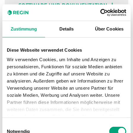
SOFTWARE UND DOKUMENTATION
Zustimmung
Details
Über Cookies
Technische Daten
Diese Webseite verwendet Cookies
Wir verwenden Cookies, um Inhalte und Anzeigen zu
Technische Daten für CO2DT-R – CO
-
2
personalisieren, Funktionen für soziale Medien anbieten
Transmitter, Kanalmontage
zu können und die Zugriffe auf unsere Website zu
analysieren. Außerdem geben wir Informationen zu Ihrer
Verwendung unserer Website an unsere Partner für
Versorgungsspannung
24 V AC ± 20 %,
50/60 Hz oder
soziale Medien, Werbung und Analysen weiter. Unsere
15...35 V DC, 3 VA
Partner führen diese Informationen möglicherweise mit
weiteren Daten zusammen, die Sie ihnen bereitgestellt
haben oder die sie im Rahmen Ihrer Nutzung der Dienste
Relaisausgang
Max. 1 A bei 50 V
gesammelt haben.
AC, min. 1 mA
Einwilligungsauswahl
bei 5 V DC
Notwendig