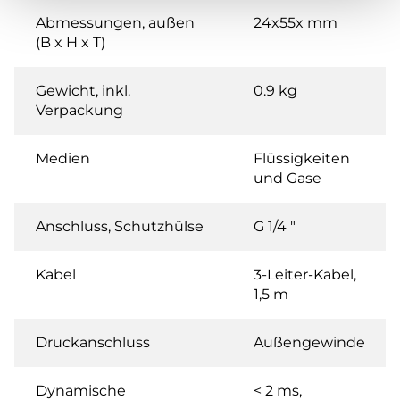
Abmessungen, außen
24x55x mm
(B x H x T)
Gewicht, inkl.
0.9 kg
Verpackung
Medien
Flüssigkeiten
und Gase
Anschluss, Schutzhülse
G 1/4 "
Kabel
3-Leiter-Kabel,
1,5 m
Druckanschluss
Außengewinde
Dynamische
< 2 ms,