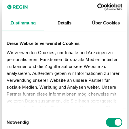
0...10 V
Messbereich
0...600 kPa
Zustimmung
Details
Über Cookies
Genauigkeit,
0,1 % vom
Sensorauflösung
Messbereichsendwert
Diese Webseite verwendet Cookies
Wir verwenden Cookies, um Inhalte und Anzeigen zu
Genauigkeit,
Max. ± 0,25 % vom
personalisieren, Funktionen für soziale Medien anbieten
Langzeitstabilität
Messbereichsendwert
zu können und die Zugriffe auf unsere Website zu
gem. IEC EN
analysieren. Außerdem geben wir Informationen zu Ihrer
60770-1
Verwendung unserer Website an unsere Partner für
soziale Medien, Werbung und Analysen weiter. Unsere
Zulässiger
≤ 4 bar 3 x
Partner führen diese Informationen möglicherweise mit
Überdruck
Messbereichsendwert,
weiteren Daten zusammen, die Sie ihnen bereitgestellt
> 4 bar 2,5 x
haben oder die sie im Rahmen Ihrer Nutzung der Dienste
Messbereichsendwert
gesammelt haben.
Einwilligungsauswahl
Notwendig