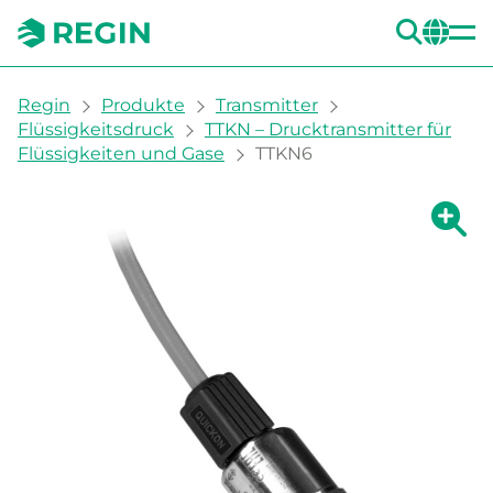
SUC
CH
You are here:
Regin
Produkte
Transmitter
Flüssigkeitsdruck
TTKN – Drucktransmitter für
Flüssigkeiten und Gase
TTKN6
Zeige g
Ze