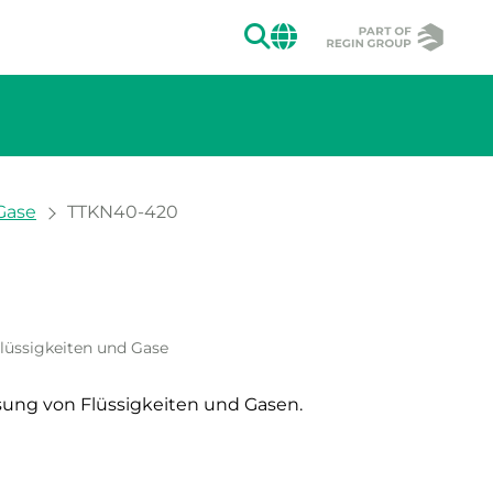
SUCHEN
CHANGE MAR
Gase
TTKN40-420
ion des Bildes.
lüssigkeiten und Gase
sung von Flüssigkeiten und Gasen.