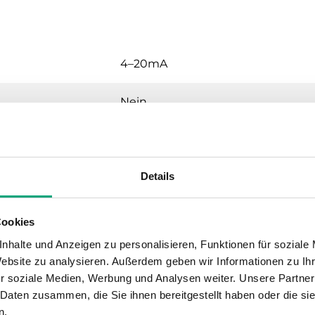
4–20mA
Nein
((Versorgungsspannung - 7 V) / 0,0
Details
0...4000 kPa
0,1 % vom Messbereichsendwert
Cookies
nhalte und Anzeigen zu personalisieren, Funktionen für soziale
770-1
Max. ± 0,25 % vom Messbereichse
Website zu analysieren. Außerdem geben wir Informationen zu I
r soziale Medien, Werbung und Analysen weiter. Unsere Partner
≤ 4 bar 3 x Messbereichsendwert, 
 Daten zusammen, die Sie ihnen bereitgestellt haben oder die s
n.