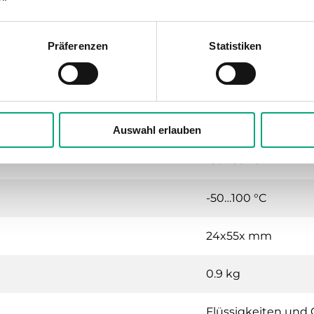
itter für Flüssigkeiten und Gase
Präferenzen
Statistiken
24VDC (7...33 V DC)
IP67
Auswahl erlauben
-30…85 °C
-50…100 °C
24x55x mm
0.9 kg
Flüssigkeiten und 