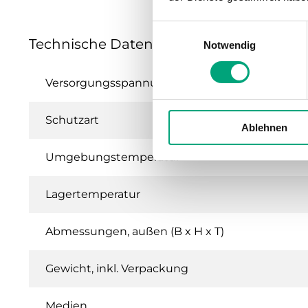
Einwilligungsauswahl
Technische Daten für TTKN – Drucktransm
Notwendig
Versorgungsspannung
Schutzart
Ablehnen
Umgebungstemperatur
Lagertemperatur
Abmessungen, außen (B x H x T)
Gewicht, inkl. Verpackung
Medien