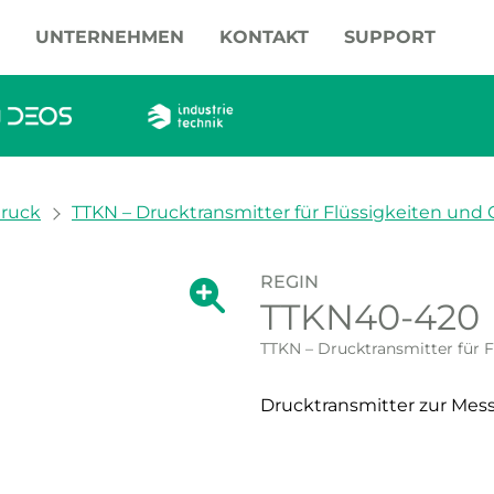
UNTERNEHMEN
KONTAKT
SUPPORT
druck
TTKN – Drucktransmitter für Flüssigkeiten und 
REGIN
Zeige große Version des Bildes.
TTKN40-420
Zeige große Vers
TTKN – Drucktransmitter für F
Drucktransmitter zur Mes