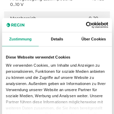
0...10 V
Messbereich
0-20
kPa
Max. Überlastungsdruck
120
Zustimmung
Details
Über Cookies
kPa
Max. Systemdruck
25 bar
Diese Webseite verwendet Cookies
Wir verwenden Cookies, um Inhalte und Anzeigen zu
personalisieren, Funktionen für soziale Medien anbieten
zu können und die Zugriffe auf unsere Website zu
Technische Daten für DTK –
analysieren. Außerdem geben wir Informationen zu Ihrer
Differenzdrucktransmitter für
Verwendung unserer Website an unsere Partner für
Flüssigkeiten und Gase
soziale Medien, Werbung und Analysen weiter. Unsere
Partner führen diese Informationen möglicherweise mit
weiteren Daten zusammen, die Sie ihnen bereitgestellt
Versorgungsspannung
24VAC/DC
haben oder die sie im Rahmen Ihrer Nutzung der Dienste