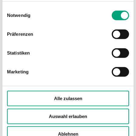
(20...28 V AC
gesammelt haben.
50Hz / 18...33 V
Einwilligungsauswahl
Notwendig
DC), 0.1 VA
Schutzart
IP65
Präferenzen
Umgebungstemperatur
-15…85 °C
Statistiken
Lagertemperatur
-15…85 °C
Marketing
Abmessungen, außen
40x79x mm
(B x H x T)
Alle zulassen
Medien
Flüssigkeiten
und Gase
Auswahl erlauben
Ablehnen