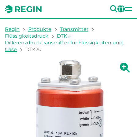
SUC
CH
You are here:
Regin
Produkte
Transmitter
Flüssigkeitsdruck
DTK –
Differenzdrucktransmitter für Flüssigkeiten und
Gase
DTK20
Zeige g
Ze