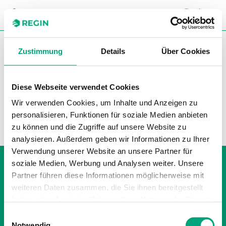
SUC
CH
You are here:
Regin
Produkte
Stellantriebe
Zustimmung
Details
Über Cookies
Ventilstellantriebe
Zubehör Stellantriebe
Diese Webseite verwendet Cookies
Wir verwenden Cookies, um Inhalte und Anzeigen zu
Filter
personalisieren, Funktionen für soziale Medien anbieten
Unsere Produkte
zu können und die Zugriffe auf unsere Website zu
analysieren. Außerdem geben wir Informationen zu Ihrer
Verwendung unserer Website an unsere Partner für
Whistleblowing
soziale Medien, Werbung und Analysen weiter. Unsere
Impressum
Partner führen diese Informationen möglicherweise mit
Cookie policy
weiteren Daten zusammen, die Sie ihnen bereitgestellt
Datenschutzerklärung
haben oder die sie im Rahmen Ihrer Nutzung der Dienste
gesammelt haben.
Einwilligungsauswahl
Notwendig