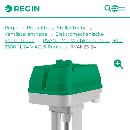
SUC
CH
You are here:
Regin
Produkte
Stellantriebe
Ventilstellantriebe
Elektromechanische
Stellantriebe
RVAN...-24 – Ventilstellantrieb, 500-
2500 N, 24 V AC, 3-Punkt
RVAN25-24
Zeige g
Ze