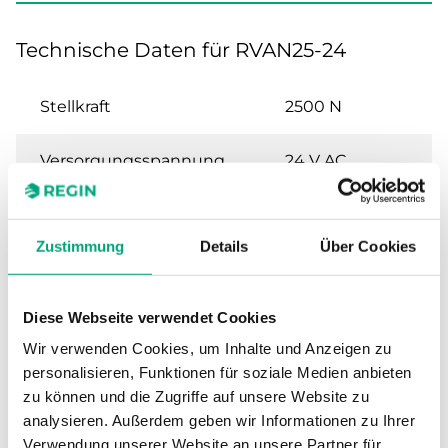
Technische Daten für RVAN25-24
Stellkraft
2500 N
Versorgungsspannung
24 V AC
Leistungsaufnahme
10.9 W / 11.7 VA
Zustimmung
Details
Über Cookies
Stellsignal
3-Punkt
Diese Webseite verwendet Cookies
Hublänge
10…52 mm
Wir verwenden Cookies, um Inhalte und Anzeigen zu
personalisieren, Funktionen für soziale Medien anbieten
Geschwindigkeit
3 s/mm
zu können und die Zugriffe auf unsere Website zu
analysieren. Außerdem geben wir Informationen zu Ihrer
Verwendung unserer Website an unsere Partner für