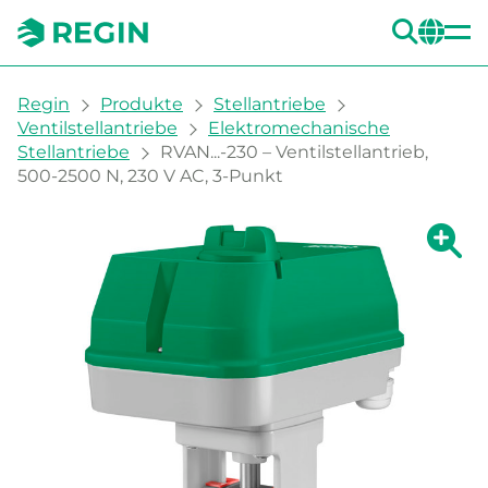
SUC
CH
You are here:
Regin
Produkte
Stellantriebe
Ventilstellantriebe
Elektromechanische
Stellantriebe
RVAN...-230 – Ventilstellantrieb,
500-2500 N, 230 V AC, 3-Punkt
Zeige g
Ze
Dru