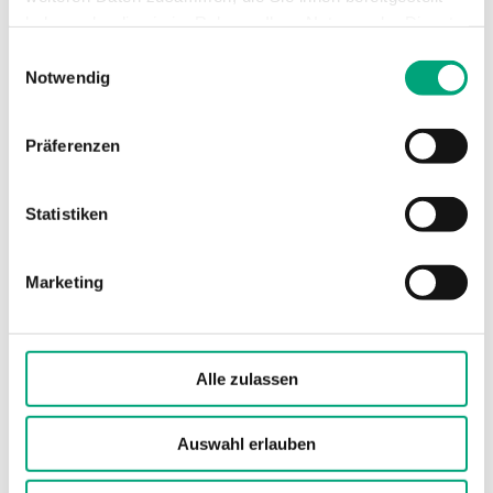
haben oder die sie im Rahmen Ihrer Nutzung der Dienste
gesammelt haben.
Einwilligungsauswahl
Notwendig
Präferenzen
Statistiken
RVAN18-230
Stellkraft
1800 N
Marketing
Versorgungsspannung
230 V AC
Leistungsaufnahme
15,3 W / 16,5 VA
Alle zulassen
Stellsignal
3-Punkt
Auswahl erlauben
Hublänge
10…52 mm
Geschwindigkeit
3 s/mm