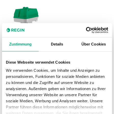
Zustimmung
Details
Über Cookies
RVAN10-230
Stellkraft
1000 N
Diese Webseite verwendet Cookies
Versorgungsspannung
230 V AC
Wir verwenden Cookies, um Inhalte und Anzeigen zu
Leistungsaufnahme
15,3 W / 16,5 VA
personalisieren, Funktionen für soziale Medien anbieten
zu können und die Zugriffe auf unsere Website zu
Stellsignal
3-Punkt
analysieren. Außerdem geben wir Informationen zu Ihrer
Verwendung unserer Website an unsere Partner für
Hublänge
10…30 mm
soziale Medien, Werbung und Analysen weiter. Unsere
Geschwindigkeit
3 s/mm
Partner führen diese Informationen möglicherweise mit
weiteren Daten zusammen, die Sie ihnen bereitgestellt