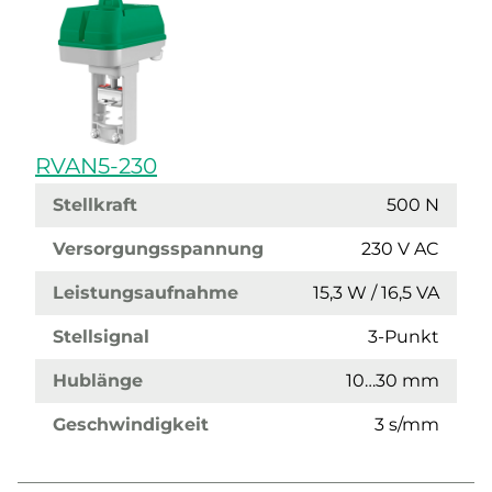
RVAN5-230
Stellkraft
500 N
Versorgungsspannung
230 V AC
Leistungsaufnahme
15,3 W / 16,5 VA
Stellsignal
3-Punkt
Hublänge
10…30 mm
Geschwindigkeit
3 s/mm