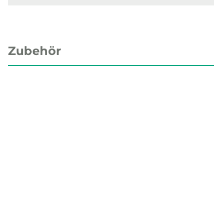
Zubehör
INDUSTRIETECHNIK
02133005
Scheibe für Stellantriebe, 3 mm dick mit Ø 14
mm Bohrung. Für RVAN5 und RVAN10 in