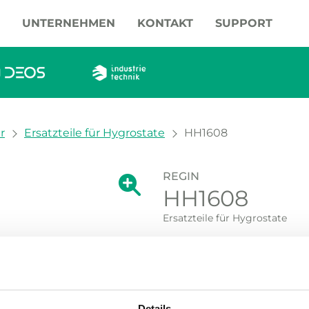
UNTERNEHMEN
KONTAKT
SUPPORT
r
Ersatzteile für Hygrostate
HH1608
REGIN
Zeige große Version des Bildes.
HH1608
Zeige große Vers
Ersatzteile für Hygrostate
Haarelement für HMH
Details