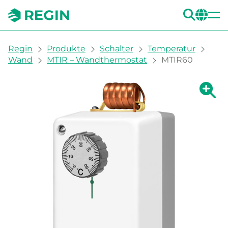
SUC
CH
You are here:
Regin
Produkte
Schalter
Temperatur
Wand
MTIR – Wandthermostat
MTIR60
Zeige g
Ze