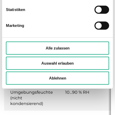
Sensorelement
Flüssigkeitsgefüllte
Statistiken
Kupferkapillare
Max. Temperatur
65 °C
Marketing
Messelement
Schaltleistung
15 (8) A, 24…250 V
Alle zulassen
AC
Auswahl erlauben
Geräteklasse
Klasse I
Ablehnen
Schutzart
IP65
Umgebungsfeuchte
10…90 % RH
(nicht
kondensierend)