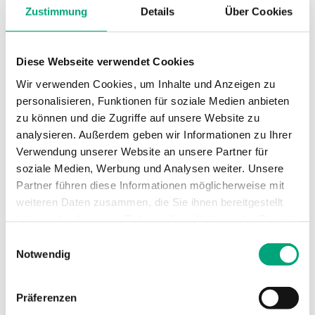
Zustimmung
Details
Über Cookies
Sollwert,
0...60 °C
Temperaturbereich
Diese Webseite verwendet Cookies
Stufenfunktion
1
Wir verwenden Cookies, um Inhalte und Anzeigen zu
personalisieren, Funktionen für soziale Medien anbieten
Rückstellfunktion
Automatisch
zu können und die Zugriffe auf unsere Website zu
analysieren. Außerdem geben wir Informationen zu Ihrer
Sollwertanpassung
Extern
Verwendung unserer Website an unsere Partner für
soziale Medien, Werbung und Analysen weiter. Unsere
Partner führen diese Informationen möglicherweise mit
Abmessungen,
70x88x108 mm
weiteren Daten zusammen, die Sie ihnen bereitgestellt
außen (B x H x T)
haben oder die sie im Rahmen Ihrer Nutzung der Dienste
gesammelt haben.
Einwilligungsauswahl
Notwendig
Technische Daten für MTIR –
Wandthermostat
Präferenzen