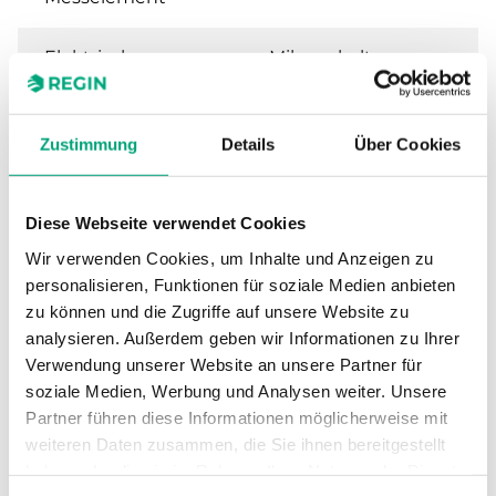
Elektrischer
Mikroschalter
Kontakt
(Wechsler)
Schaltleistung
15 (8) A, 24…250 V AC
Zustimmung
Details
Über Cookies
Sollwert,
20...90 °C
Diese Webseite verwendet Cookies
Temperaturbereich
Wir verwenden Cookies, um Inhalte und Anzeigen zu
Stufenfunktion
1
personalisieren, Funktionen für soziale Medien anbieten
zu können und die Zugriffe auf unsere Website zu
analysieren. Außerdem geben wir Informationen zu Ihrer
Rückstellfunktion
Automatisch
Verwendung unserer Website an unsere Partner für
soziale Medien, Werbung und Analysen weiter. Unsere
Sollwertanpassung
Extern
Partner führen diese Informationen möglicherweise mit
weiteren Daten zusammen, die Sie ihnen bereitgestellt
Passende
DR-01/02
haben oder die sie im Rahmen Ihrer Nutzung der Dienste
Tauchhülse