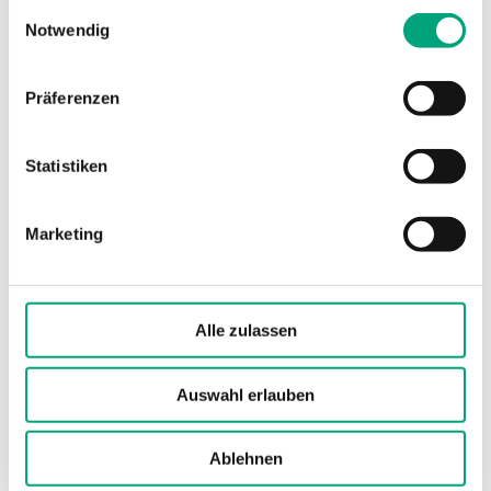
gesammelt haben.
Einwilligungsauswahl
Notwendig
Abmessungen,
70x86x108 mm
außen (B x H x T)
Präferenzen
Statistiken
Technische Daten für MTIC –
Kapillarthermostat
Marketing
Sensorelement
Flüssigkeitsgefüllte
Kupferkapillare
Alle zulassen
Max. Temperatur
100 °C
Messelement
Auswahl erlauben
Schaltleistung
15 (8) A, 24…250 V
Ablehnen
AC