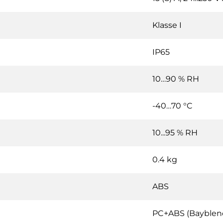
Klasse I
IP65
10…90 % RH
-40…70 °C
10...95 % RH
0.4 kg
ABS
PC+ABS (Bayblen