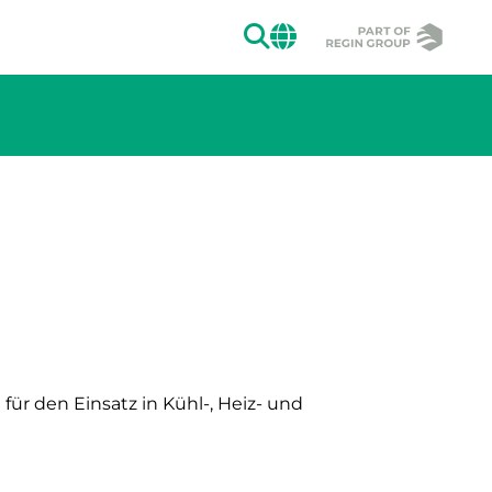
SUCHEN
CHANGE MAR
ion des Bildes.
ür den Einsatz in Kühl-, Heiz- und