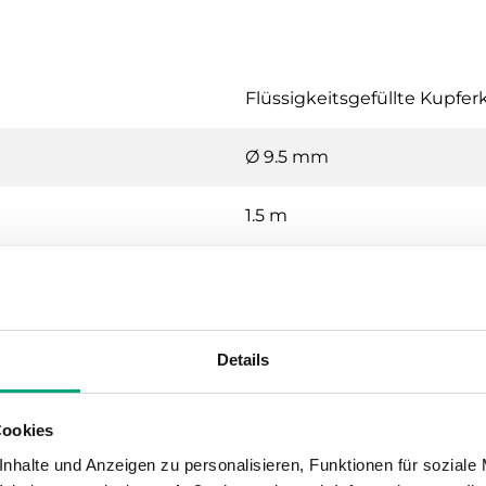
Flüssigkeitsgefüllte Kupferk
Ø 9.5 mm
1.5 m
Mikroschalter (Wechsler)
15 (8) A, 24…250 V AC
Details
-30...30 °C
Cookies
1
nhalte und Anzeigen zu personalisieren, Funktionen für soziale