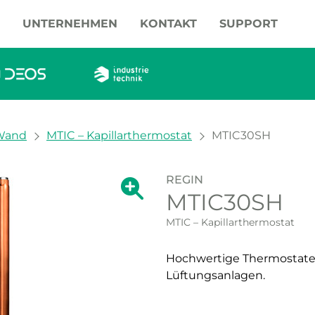
UNTERNEHMEN
KONTAKT
SUPPORT
Wand
MTIC – Kapillarthermostat
MTIC30SH
REGIN
Zeige große Version des Bildes.
MTIC30SH
Zeige große Vers
MTIC – Kapillarthermostat
Hochwertige Thermostate f
Lüftungsanlagen.