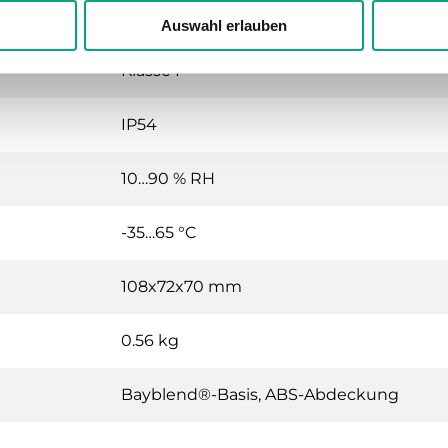
16 (6) A, 24...250 V AC
Auswahl erlauben
Klasse I
IP54
10…90 % RH
-35…65 °C
108x72x70 mm
0.56 kg
Bayblend®-Basis, ABS-Abdeckung