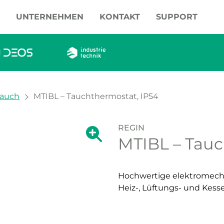
UNTERNEHMEN
KONTAKT
SUPPORT
auch
MTIBL – Tauchthermostat, IP54
REGIN
Zeige große Version des Bildes.
MTIBL – Tauc
Zeige große Vers
Hochwertige elektromechan
Heiz-, Lüftungs- und Kess