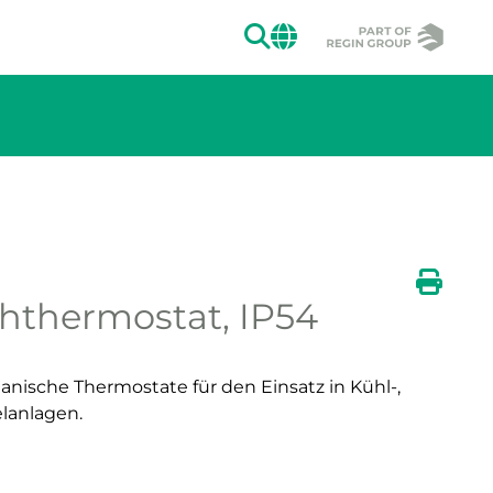
SUCHEN
CHANGE MAR
hthermostat, IP54
ion des Bildes.
Druck
ische Thermostate für den Einsatz in Kühl-,
elanlagen.