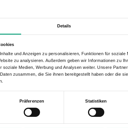
h
Messbereich, Feuchte, max.
Sollwert
120 °C
Intern
Details
Cookies
nhalte und Anzeigen zu personalisieren, Funktionen für soziale
Website zu analysieren. Außerdem geben wir Informationen zu I
r soziale Medien, Werbung und Analysen weiter. Unsere Partner
 Daten zusammen, die Sie ihnen bereitgestellt haben oder die s
n.
mostat, IP54
Präferenzen
Statistiken
Flüssigkeitsgefüllte Kupferkapillare
Staubdichte Mikroschalter mit Wechsler