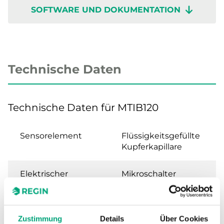
SOFTWARE UND DOKUMENTATION
Technische Daten
Technische Daten für MTIB120
Sensorelement
Flüssigkeitsgefüllte
Kupferkapillare
Elektrischer
Mikroschalter
Kontakt
(Wechsler)
Schaltleistung
15 (8) A, 24…250 V AC
Zustimmung
Details
Über Cookies