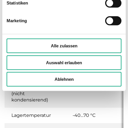
Statistiken
Max. Temperatur
140 °C
Messelement
Marketing
Schaltleistung
15 (8) A, 24…250 V
AC
Alle zulassen
Geräteklasse
Klasse I
Auswahl erlauben
Schutzart
IP65
Ablehnen
Umgebungsfeuchte
10…90 % RH
(nicht
kondensierend)
Lagertemperatur
-40…70 °C