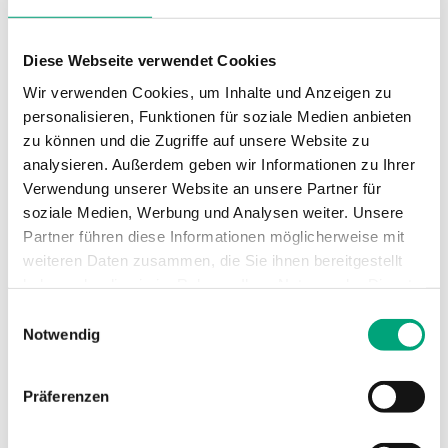
Sollwert,
50...120 °C
Temperaturbereich
Diese Webseite verwendet Cookies
Wir verwenden Cookies, um Inhalte und Anzeigen zu
Rückstellfunktion
Automatisch
personalisieren, Funktionen für soziale Medien anbieten
zu können und die Zugriffe auf unsere Website zu
Sollwertanpassung
Extern
analysieren. Außerdem geben wir Informationen zu Ihrer
Verwendung unserer Website an unsere Partner für
soziale Medien, Werbung und Analysen weiter. Unsere
Abmessungen,
70x86x108 mm
außen (B x H x T)
Partner führen diese Informationen möglicherweise mit
weiteren Daten zusammen, die Sie ihnen bereitgestellt
haben oder die sie im Rahmen Ihrer Nutzung der Dienste
gesammelt haben.
Einwilligungsauswahl
Technische Daten für MTIB –
Notwendig
Tauchthermostat, IP65
Präferenzen
Sensorelement
Flüssigkeitsgefüllte
Kupferkapillare