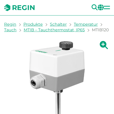
SUC
CH
You are here:
Regin
Produkte
Schalter
Temperatur
Tauch
MTIB – Tauchthermostat, IP65
MTIB120
Zeige g
Ze