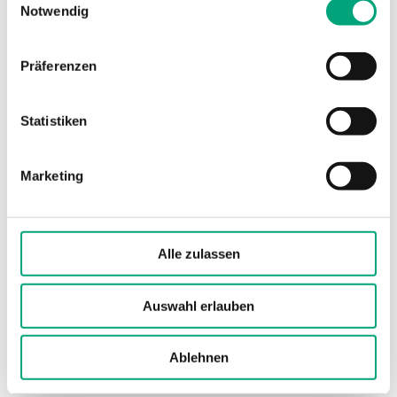
Notwendig
Farbe, Abdeckung
Transparent
Messung
Frostschutz
Präferenzen
Conformity
CE
Statistiken
Marketing
Technische Daten für TF –
Frostschutzthermostat
Alle zulassen
Sensorelement
Gasgefüllte
Kupferkapillare
Auswahl erlauben
Max. Temperatur
150 °C
Messelement
Ablehnen