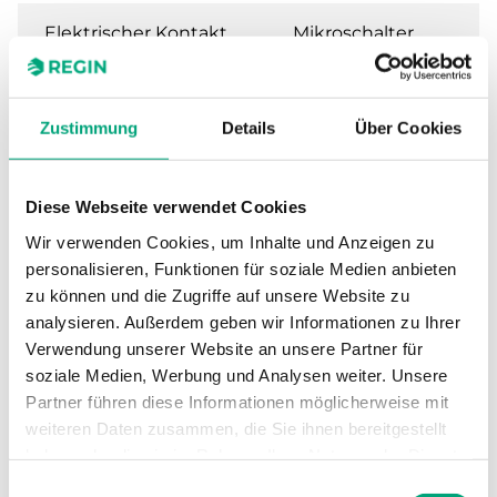
Elektrischer Kontakt
Mikroschalter
(Wechsler)
Schaltleistung
15 (8) A, 24…250 V
Zustimmung
Details
Über Cookies
AC
Sollwert,
-10...10 °C
Diese Webseite verwendet Cookies
Temperaturbereich
Wir verwenden Cookies, um Inhalte und Anzeigen zu
personalisieren, Funktionen für soziale Medien anbieten
Genauigkeit,
± 1K
zu können und die Zugriffe auf unsere Website zu
Temperatur
analysieren. Außerdem geben wir Informationen zu Ihrer
Verwendung unserer Website an unsere Partner für
Rückstellfunktion
Automatisch
soziale Medien, Werbung und Analysen weiter. Unsere
Partner führen diese Informationen möglicherweise mit
weiteren Daten zusammen, die Sie ihnen bereitgestellt
Abmessungen,
62x65x140 mm
außen (B x H x T)
haben oder die sie im Rahmen Ihrer Nutzung der Dienste
gesammelt haben.
Einwilligungsauswahl