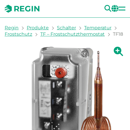
SUC
CH
You are here:
Regin
Produkte
Schalter
Temperatur
Frostschutz
TF – Frostschutzthermostat
TF18
Zeige g
Ze