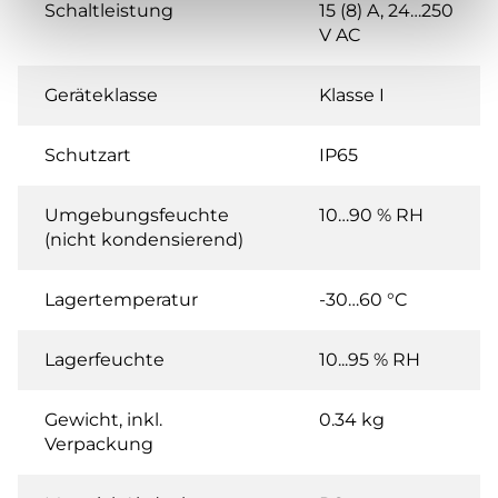
Schaltleistung
15 (8) A, 24…250
V AC
Geräteklasse
Klasse I
Schutzart
IP65
Umgebungsfeuchte
10…90 % RH
(nicht kondensierend)
Lagertemperatur
-30…60 °C
Lagerfeuchte
10...95 % RH
Gewicht, inkl.
0.34 kg
Verpackung