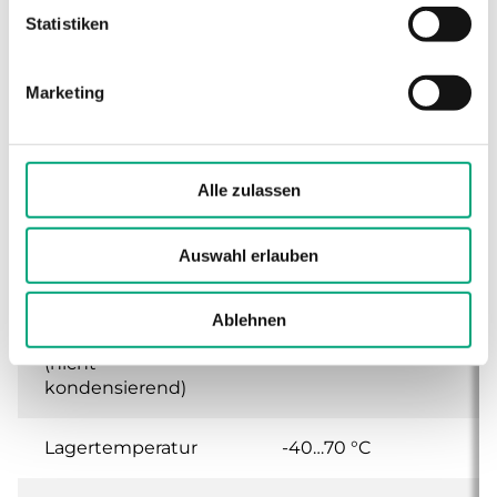
Statistiken
Max. Temperatur
95 °C
Messelement
Marketing
Schaltleistung
15 (8) A, 24…250 V
AC
Alle zulassen
Geräteklasse
Klasse I
Auswahl erlauben
Schutzart
IP65
Ablehnen
Umgebungsfeuchte
10…90 % RH
(nicht
kondensierend)
Lagertemperatur
-40…70 °C