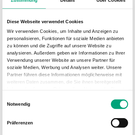
Zustimmung
Details
Über Cookies
Sollwert,
20...90 °C
Temperaturbereich
Diese Webseite verwendet Cookies
Wir verwenden Cookies, um Inhalte und Anzeigen zu
Rückstellfunktion
Automatisch
personalisieren, Funktionen für soziale Medien anbieten
zu können und die Zugriffe auf unsere Website zu
Sollwertanpassung
Extern
analysieren. Außerdem geben wir Informationen zu Ihrer
Verwendung unserer Website an unsere Partner für
Abmessungen,
70x86x108 mm
soziale Medien, Werbung und Analysen weiter. Unsere
außen (B x H x T)
Partner führen diese Informationen möglicherweise mit
weiteren Daten zusammen, die Sie ihnen bereitgestellt
haben oder die sie im Rahmen Ihrer Nutzung der Dienste
gesammelt haben.
Einwilligungsauswahl
Technische Daten für MTIS –
Notwendig
Anlegethermostat
Präferenzen
Sensorelement
Flüssigkeitsgefüllte
Kupferkapillare