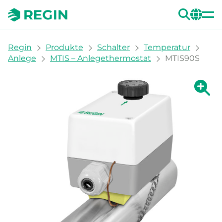
SUC
CH
You are here:
Regin
Produkte
Schalter
Temperatur
Anlege
MTIS – Anlegethermostat
MTIS90S
Zeige g
Ze