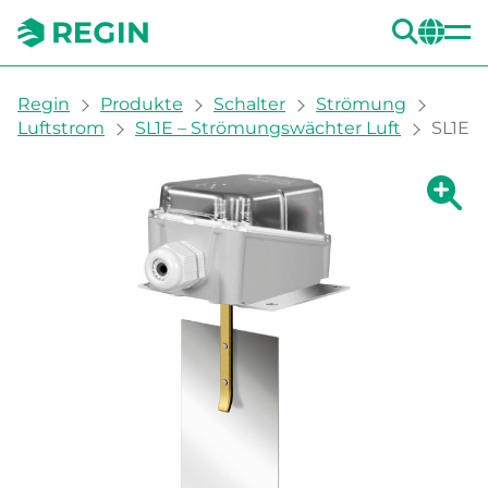
SUC
CH
You are here:
Regin
Produkte
Schalter
Strömung
Luftstrom
SL1E – Strömungswächter Luft
SL1E
Zeige g
Ze