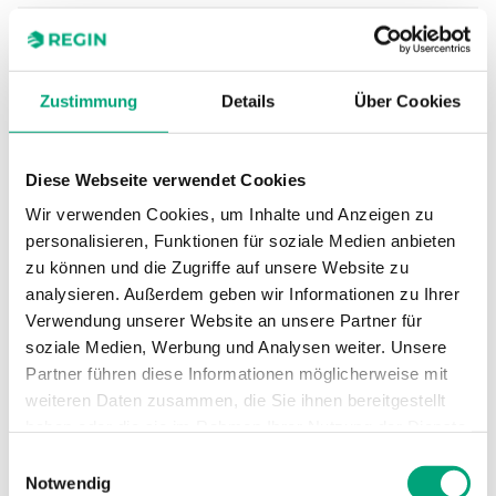
Schaltleistung
15 (8) A, 24...250
Vac
Zustimmung
Details
Über Cookies
Geräteklasse
Klasse I
Schutzart
IP65
Diese Webseite verwendet Cookies
Wir verwenden Cookies, um Inhalte und Anzeigen zu
Umgebungsfeuchte
10…90 % RH
personalisieren, Funktionen für soziale Medien anbieten
(nicht kondensierend)
zu können und die Zugriffe auf unsere Website zu
analysieren. Außerdem geben wir Informationen zu Ihrer
Verwendung unserer Website an unsere Partner für
Umgebungstemperatur
-40…85 °C
soziale Medien, Werbung und Analysen weiter. Unsere
Partner führen diese Informationen möglicherweise mit
Montage
Kanal
weiteren Daten zusammen, die Sie ihnen bereitgestellt
haben oder die sie im Rahmen Ihrer Nutzung der Dienste
Abmessungen, außen
265x140x100
gesammelt haben.
Einwilligungsauswahl
(B x H x T)
mm
Notwendig