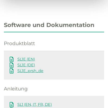
Software und Dokumentation
Produktblatt
SL1E (EN)
SL1E (DE)
SL1E_prsh_de
Anleitung
SL1 (EN, IT, FR, DE)