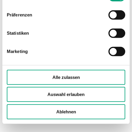
Gewicht, inkl.
0.63 kg
Verpackung
Präferenzen
Medien
Luft oder nicht
Statistiken
aggressive
Gase
Marketing
Material, Abdeckung
Polycarbonat
(PC)
Alle zulassen
Material, Sockel
ABS
Auswahl erlauben
Material, Paddel
Paddel aus
Edelstahl AISI
301
Ablehnen