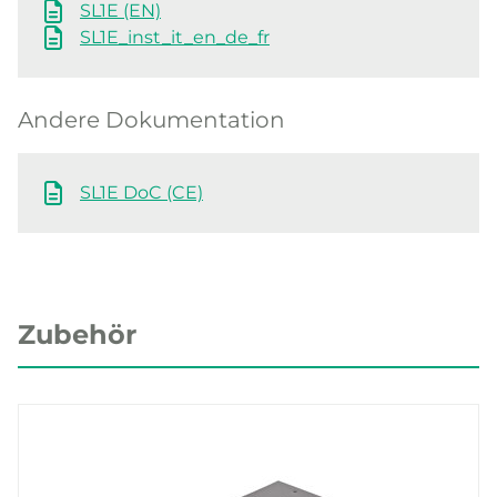
SL1E (EN)
SL1E_inst_it_en_de_fr
Andere Dokumentation
SL1E DoC (CE)
Zubehör