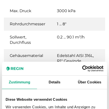
Max. Druck
3000 kPa
Rohrdurchmesser
1 ... 8"
Sollwert,
0.2 ... 90.1 m³/h
Durchfluss
Gehäusematerial
Edelstahl AISI 316L,
R1" Gewinde
Anschluss
R 1" (DIN 2999)
Zustimmung
Details
Über Cookies
Technische Daten für SF –
Diese Webseite verwendet Cookies
Strömungswächter Flüssigkeiten
Wir verwenden Cookies, um Inhalte und Anzeigen zu