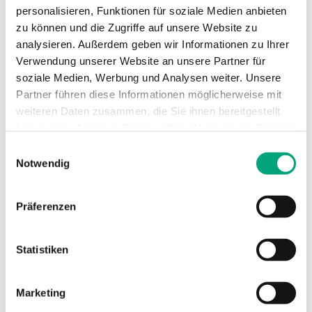
personalisieren, Funktionen für soziale Medien anbieten
Elektrischer Kontakt
1x SPDT
zu können und die Zugriffe auf unsere Website zu
analysieren. Außerdem geben wir Informationen zu Ihrer
Verwendung unserer Website an unsere Partner für
Schaltleistung
15 (8) A, 24...250
soziale Medien, Werbung und Analysen weiter. Unsere
Vac
Partner führen diese Informationen möglicherweise mit
weiteren Daten zusammen, die Sie ihnen bereitgestellt
Geräteklasse
Klasse I
haben oder die sie im Rahmen Ihrer Nutzung der Dienste
gesammelt haben.
Einwilligungsauswahl
Schutzart
IP65
Notwendig
Umgebungsfeuchte
10…90 % RH
Präferenzen
(nicht kondensierend)
Umgebungstemperatur
-40…85 °C
Statistiken
Lagertemperatur
-40…85 °C
Marketing