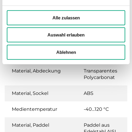
Lagerfeuchte
-20...85 % RH
Alle zulassen
Abmessungen, außen
140x62x65 mm
(B x H x T)
Auswahl erlauben
Medien
Wasser und
aggressive
Ablehnen
Flüssigkeiten
Material, Abdeckung
Transparentes
Polycarbonat
Material, Sockel
ABS
Medientemperatur
-40...120 °C
Material, Paddel
Paddel aus
Edelstahl AISI