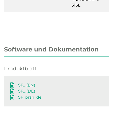
316L
Software und Dokumentation
Produktblatt
SF... (EN)
SF... (DE)
SF_prsh_de