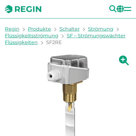
SUC
CH
You are here:
Regin
Produkte
Schalter
Strömung
Flüssigkeitsströmung
SF – Strömungswächter
Flüssigkeiten
SF2RE
Zeige g
Ze