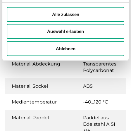
Abmessungen, außen
140x62x65 mm
(B x H x T)
Alle zulassen
Medien
Wasser und
Auswahl erlauben
nicht
aggressive
Flüssigkeiten
Ablehnen
Material, Abdeckung
Transparentes
Polycarbonat
Material, Sockel
ABS
Medientemperatur
-40...120 °C
Material, Paddel
Paddel aus
Edelstahl AISI
316L