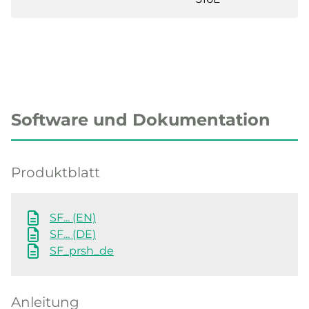
Software und Dokumentation
Produktblatt
SF... (EN)
SF... (DE)
SF_prsh_de
Anleitung