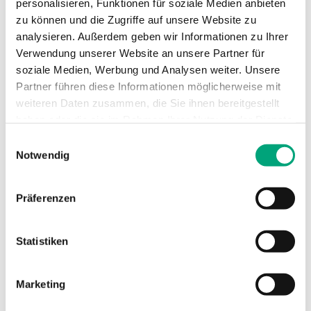
personalisieren, Funktionen für soziale Medien anbieten
zu können und die Zugriffe auf unsere Website zu
Schaltleistung
15 (8) A, 24...250
analysieren. Außerdem geben wir Informationen zu Ihrer
Vac
Verwendung unserer Website an unsere Partner für
soziale Medien, Werbung und Analysen weiter. Unsere
Geräteklasse
Klasse I
Partner führen diese Informationen möglicherweise mit
weiteren Daten zusammen, die Sie ihnen bereitgestellt
haben oder die sie im Rahmen Ihrer Nutzung der Dienste
Schutzart
IP65
gesammelt haben.
Einwilligungsauswahl
Notwendig
Umgebungsfeuchte
10…90 % RH
(nicht kondensierend)
Präferenzen
Umgebungstemperatur
-40…85 °C
Statistiken
Lagertemperatur
-40…85 °C
Marketing
Lagerfeuchte
0...95 % RH