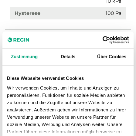
10 kPa
Hysterese
100 Pa
Zustimmung
Details
Über Cookies
Diese Webseite verwendet Cookies
DBL-205E
Wir verwenden Cookies, um Inhalte und Anzeigen zu
personalisieren, Funktionen für soziale Medien anbieten
Druckbereich, Sensor
500…2500 Pa
zu können und die Zugriffe auf unsere Website zu
Max. zulässiger Differenzdruck Sensor 1
analysieren. Außerdem geben wir Informationen zu Ihrer
10 kPa
Verwendung unserer Website an unsere Partner für
soziale Medien, Werbung und Analysen weiter. Unsere
Hysterese
150 Pa
Partner führen diese Informationen möglicherweise mit