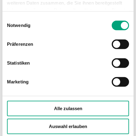
weiteren Daten zusammen, die Sie ihnen bereitgestellt
haben oder die sie im Rahmen Ihrer Nutzung der Dienste
gesammelt haben.
Einwilligungsauswahl
Notwendig
Präferenzen
Statistiken
DBL-205G
Druckbereich, Sensor
100…1000 Pa
Marketing
Max. zulässiger Differenzdruck Sensor 1
10 kPa
Hysterese
150 Pa
Alle zulassen
Auswahl erlauben