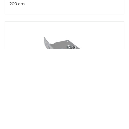
200 cm
REGIN
DBZ-14B
Set mit Halterung und Schrauben (L-förmig)