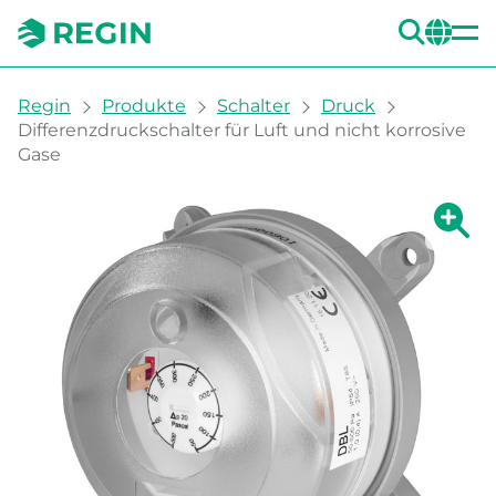
SUC
CH
You are here:
Regin
Produkte
Schalter
Druck
Differenzdruckschalter für Luft und nicht korrosive
Gase
Zeige g
Ze
Dru