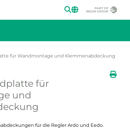
SUCHEN
CHANGE MAR
latte für Wandmontage und Klemmenabdeckung
dplatte für
ion des Bildes.
Druck
ge und
deckung
abdeckungen für die Regler Ardo und Eedo.