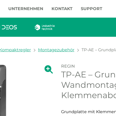
UNTERNEHMEN
KONTAKT
SUPPORT
Kompaktregler
Montagezubehör
TP-AE – Grundp
REGIN
Zeige große Version des Bildes.
TP-AE – Grun
Zeige große Vers
Wandmonta
Klemmenab
Grundplatte mit Klemmen