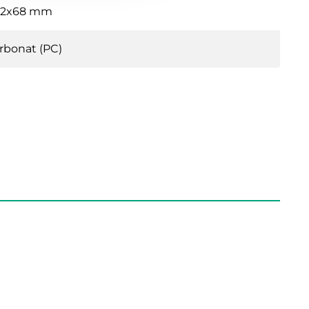
02x68 mm
rbonat (PC)