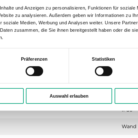
nhalte und Anzeigen zu personalisieren, Funktionen für soziale
Website zu analysieren. Außerdem geben wir Informationen zu I
ge und Klemmenabdeckung für Ardo und Eedo Regler
r soziale Medien, Werbung und Analysen weiter. Unsere Partner
 Daten zusammen, die Sie ihnen bereitgestellt haben oder die s
n.
Präferenzen
Statistiken
latte für Wandmontage und Klemmenabdeck
Auswahl erlauben
IP30
Wand