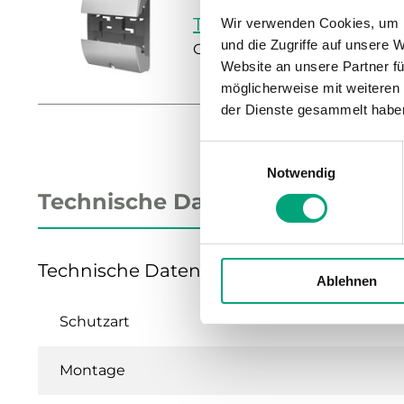
TP-AE
Wir verwenden Cookies, um I
und die Zugriffe auf unsere 
Grundplatte für Wandmonta
Website an unsere Partner fü
möglicherweise mit weiteren
der Dienste gesammelt habe
Einwilligungsauswahl
Notwendig
Technische Daten
Technische Daten für TP-AE – Grundp
Ablehnen
Schutzart
Montage