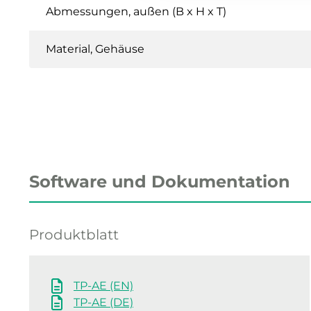
Abmessungen, außen (B x H x T)
Material, Gehäuse
Software und Dokumentation
Produktblatt
TP-AE (EN)
TP-AE (DE)