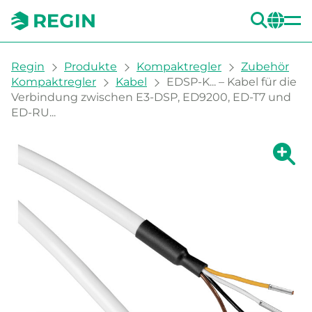
SUC
CH
You are here:
Regin
Produkte
Kompaktregler
Zubehör
Kompaktregler
Kabel
EDSP-K... – Kabel für die
Verbindung zwischen E3-DSP, ED9200, ED-T7 und
ED-RU...
Zeige g
Ze
Dru