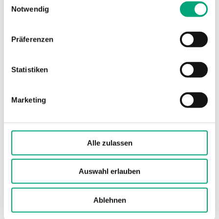
Artikel
(2 st)
Notwendig
Präferenzen
Statistiken
Marketing
EDSP-K3
3 m Kabel zum Anschluss eines externen
Displays (ED-T7, ED-T43L-V, E3-DSP, ED9200,
Alle zulassen
ED-TERU, ED-RU...)
Auswahl erlauben
Ablehnen