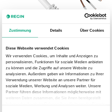
Zustimmung
Details
Über Cookies
Diese Webseite verwendet Cookies
REGIN
EDSP-K... – Kabel für die
Wir verwenden Cookies, um Inhalte und Anzeigen zu
personalisieren, Funktionen für soziale Medien anbieten
Verbindung zwischen E3-DSP,
zu können und die Zugriffe auf unsere Website zu
ED9200, ED-T7 und ED-RU...
analysieren. Außerdem geben wir Informationen zu Ihrer
Verwendung unserer Website an unsere Partner für
soziale Medien, Werbung und Analysen weiter. Unsere
Partner führen diese Informationen möglicherweise mit
weiteren Daten zusammen, die Sie ihnen bereitgestellt
haben oder die sie im Rahmen Ihrer Nutzung der Dienste
gesammelt haben.
Einwilligungsauswahl