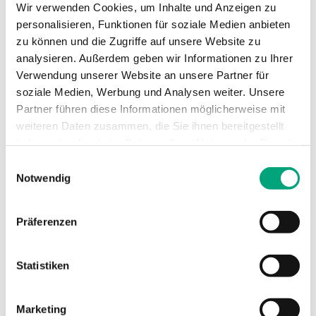
Wir verwenden Cookies, um Inhalte und Anzeigen zu
personalisieren, Funktionen für soziale Medien anbieten
zu können und die Zugriffe auf unsere Website zu
analysieren. Außerdem geben wir Informationen zu Ihrer
Verwendung unserer Website an unsere Partner für
soziale Medien, Werbung und Analysen weiter. Unsere
Partner führen diese Informationen möglicherweise mit
REGIN
weiteren Daten zusammen, die Sie ihnen bereitgestellt
RU9X M-Bus-Schnittstellenkarte
haben oder die sie im Rahmen Ihrer Nutzung der Dienste
gesammelt haben.
Einwilligungsauswahl
Notwendig
M-Bus-Schnittstelle zum Anschluss von
Verbraucherzählern (Elektrizität, Gas, Wärme,
Wasser usw.).
Präferenzen
Statistiken
Artikel
Marketing
(1 st)