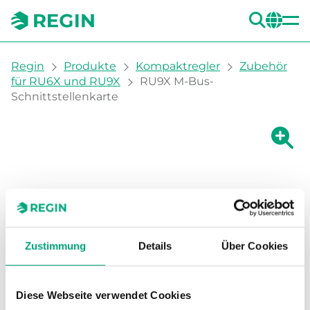
SUC
CH
You are here:
Regin
Produkte
Kompaktregler
Zubehör
für RU6X und RU9X
RU9X M-Bus-
Schnittstellenkarte
Zeige g
Ze
Dru
Zustimmung
Details
Über Cookies
Diese Webseite verwendet Cookies