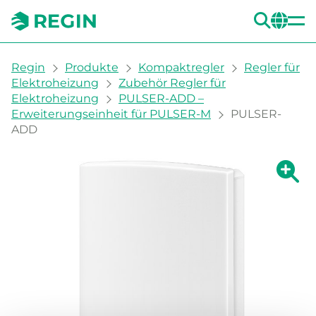
SUC
CH
You are here:
Regin
Produkte
Kompaktregler
Regler für
Elektroheizung
Zubehör Regler für
Elektroheizung
PULSER-ADD –
Erweiterungseinheit für PULSER-M
PULSER-
ADD
Zeige g
Ze