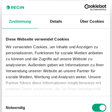
Zustimmung
Details
Über Cookies
Diese Webseite verwendet Cookies
Wir verwenden Cookies, um Inhalte und Anzeigen zu
personalisieren, Funktionen für soziale Medien anbieten
REGIN
zu können und die Zugriffe auf unsere Website zu
PULSER-ADD
analysieren. Außerdem geben wir Informationen zu Ihrer
PULSER-ADD – Erweiterungseinheit für PULSER-M
Verwendung unserer Website an unsere Partner für
soziale Medien, Werbung und Analysen weiter. Unsere
Erweiterungseinheit
Partner führen diese Informationen möglicherweise mit
weiteren Daten zusammen, die Sie ihnen bereitgestellt
haben oder die sie im Rahmen Ihrer Nutzung der Dienste
gesammelt haben.
Einwilligungsauswahl
SOFTWARE UND DOKUMENTATION
Notwendig