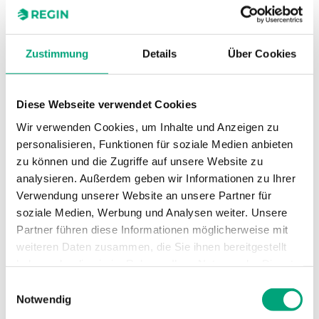
SOFTWARE UND DOKUMENTATION
Zustimmung
Details
Über Cookies
Diese Webseite verwendet Cookies
Technische Daten
Wir verwenden Cookies, um Inhalte und Anzeigen zu
personalisieren, Funktionen für soziale Medien anbieten
zu können und die Zugriffe auf unsere Website zu
Technische Daten für TTC80F
analysieren. Außerdem geben wir Informationen zu Ihrer
Verwendung unserer Website an unsere Partner für
soziale Medien, Werbung und Analysen weiter. Unsere
Versorgungsspannung
3-phase,
Partner führen diese Informationen möglicherweise mit
(380...420 V AC)
weiteren Daten zusammen, die Sie ihnen bereitgestellt
haben oder die sie im Rahmen Ihrer Nutzung der Dienste
gesammelt haben.
Einwilligungsauswahl
Notwendig
Technische Daten für TTC80F –