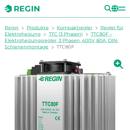
SUC
CH
You are here:
Regin
Produkte
Kompaktregler
Regler für
Elektroheizung
TTC (3 Phasen)
TTC80F –
Elektroheizungsregler, 3 Phasen, 400V, 80A, DIN-
Schienenmontage
TTC80F
Zeige g
Ze