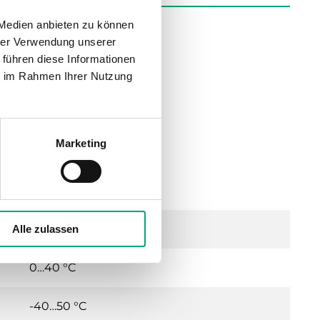
 Medien anbieten zu können
hrer Verwendung unserer
 führen diese Informationen
ie im Rahmen Ihrer Nutzung
ation
Marketing
IN-Schienenmontage
IP20
0…90 % RH
Alle zulassen
0…40 °C
-40…50 °C