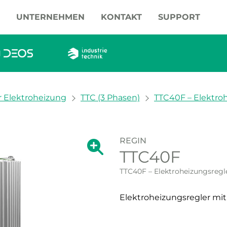
UNTERNEHMEN
KONTAKT
SUPPORT
r Elektroheizung
TTC (3 Phasen)
TTC40F – Elektrohe
REGIN
Zeige große Version des Bildes.
TTC40F
Zeige große Vers
TTC40F – Elektroheizungsregle
Elektroheizungsregler mi