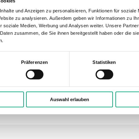
Cookies
nhalte und Anzeigen zu personalisieren, Funktionen für soziale
Website zu analysieren. Außerdem geben wir Informationen zu I
r soziale Medien, Werbung und Analysen weiter. Unsere Partner
 Daten zusammen, die Sie ihnen bereitgestellt haben oder die s
3-phase, (210...255 V AC/380...415 V AC) Automatic adapt
n.
Präferenzen
Statistiken
izungsregler, 3 Phasen, 210...415V, 40 A, D
Auswahl erlauben