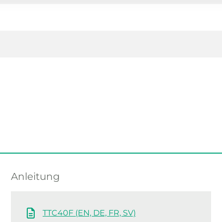
Anleitung
TTC40F (EN, DE, FR, SV)