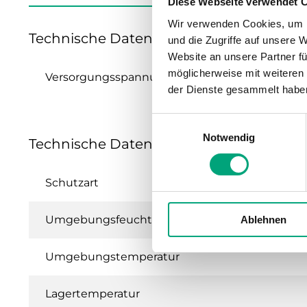
Diese Webseite verwendet 
Wir verwenden Cookies, um I
Technische Daten für TTC40F
und die Zugriffe auf unsere 
Website an unsere Partner fü
möglicherweise mit weiteren
Versorgungsspannung
der Dienste gesammelt habe
Einwilligungsauswahl
Notwendig
Technische Daten für TTC40F – Elektrohe
Schutzart
Umgebungsfeuchte (nicht kondensierend)
Ablehnen
Umgebungstemperatur
Lagertemperatur