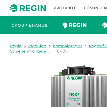
PRODUKTE
LÖSUNGEN
You are here:
Regin
Produkte
Kompaktregler
Regler fü
Schienenmontage
TTC40F