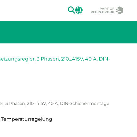
SUCHEN
CHANGE MAR
izungsregler, 3 Phasen, 210...415V, 40 A, DIN-
ion des Bildes.
r, 3 Phasen, 210...415V, 40 A, DIN-Schienenmontage
t Temperaturregelung